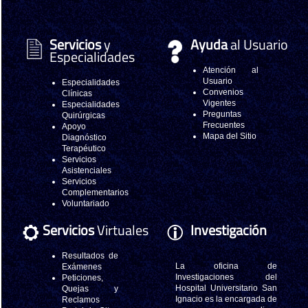
Servicios
y
Ayuda
al Usuario
Especialidades
Atención al
Usuario
Especialidades
Convenios
Clínicas
Vigentes
Especialidades
Preguntas
Quirúrgicas
Frecuentes
Apoyo
Mapa del Sitio
Diagnóstico
Terapéutico
Servicios
Asistenciales
Servicios
Complementarios
Voluntariado
Servicios
Virtuales
Investigación
Resultados de
La oficina de
Exámenes
Investigaciones del
Peticiones,
Hospital Universitario San
Quejas y
Ignacio es la encargada de
Reclamos