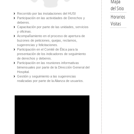
Mapa
del Sitio
Recorrido por las instalaciones del HUSI
Horarios
Participación en las actividades de Derechos y
Visitas
deberes.
Capacitación por parte de las unidades, servicios
y oficinas.
Acompañamiento en el proceso de apertura de
buzones de peticiones, quejas, reclamos,
sugerencias y felicitaciones.
Participación en el Comité de Ética para la
presentación de los indicadores de seguimiento
de derechos y deberes.
Participación en las reuniones informativas
bimensuales por parte de la Dirección General del
Hospital.
Gestión y seguimiento a las sugerencias
realizadas por parte de la Alianza de usuarios.