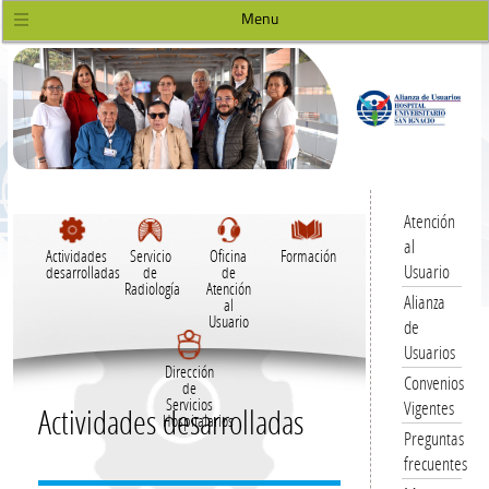
Menu
Atención
al
Actividades
Servicio
Oficina
Formación
Usuario
desarrolladas
de
de
Radiología
Atención
Alianza
al
Usuario
de
Usuarios
Dirección
Convenios
de
Servicios
Vigentes
Actividades desarrolladas
Hospitalarios
Preguntas
frecuentes