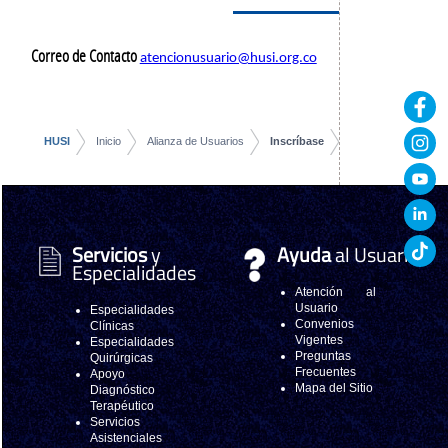
Correo de Contacto
atencionusuario@husi.org.co
HUSI
Inicio
Alianza de Usuarios
Inscríbase
Servicios
y
Ayuda
al Usuario
Especialidades
Atención al
Usuario
Especialidades
Convenios
Clínicas
Vigentes
Especialidades
Preguntas
Quirúrgicas
Frecuentes
Apoyo
Mapa del Sitio
Diagnóstico
Terapéutico
Servicios
Asistenciales