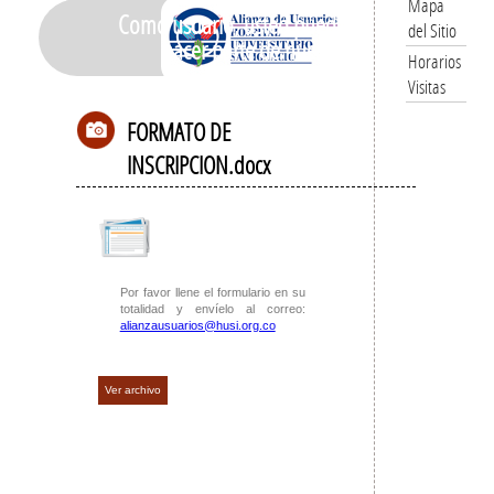
Mapa
Como usuario, usted puede
del Sitio
hacer parte de nuestra
Horarios
Visitas
FORMATO DE
INSCRIPCION.docx
Por favor llene el formulario en su
totalidad y envíelo al correo:
alianzausuarios@husi.org.co
Ver archivo