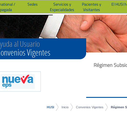
national /
Sedes
Servicios y
Pacientes y
El HUSI 
epagada
Especialidades
Visitantes
yuda al Usuario
onvenios Vigentes
Régimen Subsi
HUSI
Inicio
Convenios Vigentes
Régimen S