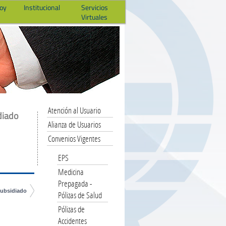
hoy
Institucional
Servicios
Virtuales
Atención al Usuario
diado
Alianza de Usuarios
Convenios Vigentes
EPS
Medicina
Prepagada -
ubsidiado
Pólizas de Salud
Pólizas de
Accidentes