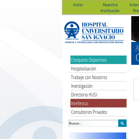
Inicio
Nuestra
Inter
Institución
Pr
A
C
Chequeos Deportivos
Hospitalización
Trabaje con Nosotros
Investigación
Directorio HUSI
Intellectus
Consultorios Privados