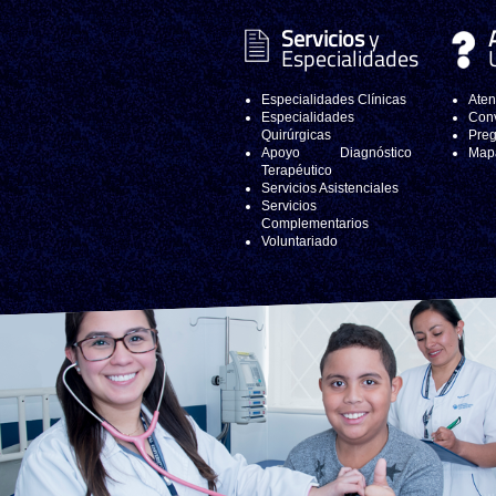
Servicios
y
Especialidades
Especialidades Clínicas
Aten
Especialidades
Conv
Quirúrgicas
Preg
Apoyo Diagnóstico
Mapa
Terapéutico
Servicios Asistenciales
Servicios
Complementarios
Voluntariado