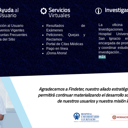
Ayuda
al
Servicios
Investiga
Usuario
Virtuales
La oficina
ción al Usuario
Resultados de
Investigacione
enios Vigentes
Exámenes
Hospital Universi
untas Frecuentes
Peticiones, Quejas y
San Ignacio e
 del Sitio
Reclamos
encargada de pro
Portal de Citas Médicas
y coordinar estudi
Pago en línea
investigación..
¡Dona Ahora!
más
Agradecemos a Findeter, nuestro aliado estratégi
permitirá continuar materializando el desarrollo 
de nuestros usuarios y nuestra misión in