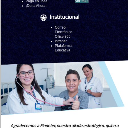
Ver más
Pago en línea
¡Dona Ahora!
Institucional
Correo
Electrónico
Office 365
Intranet
Plataforma
Educativa
Agradecemos a Findeter, nuestro aliado estratégico, quien a