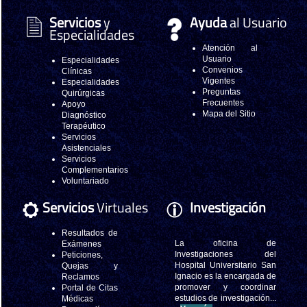
Servicios
y
Ayuda
al Usuario
Especialidades
Atención al
Usuario
Especialidades
Convenios
Clínicas
Vigentes
Especialidades
Preguntas
Quirúrgicas
Frecuentes
Apoyo
Mapa del Sitio
Diagnóstico
Terapéutico
Servicios
Asistenciales
Servicios
Complementarios
Voluntariado
Servicios
Virtuales
Investigación
Resultados de
La oficina de
Exámenes
Investigaciones del
Peticiones,
Hospital Universitario San
Quejas y
Ignacio es la encargada de
Reclamos
promover y coordinar
Portal de Citas
estudios de investigación...
Médicas