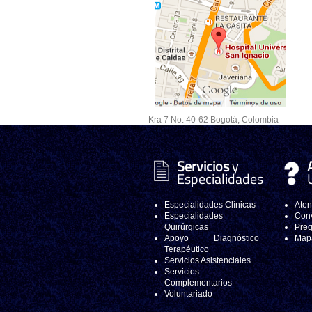
Kra 7 No. 40-62 Bogotá, Colombia
Servicios
y
Especialidades
Especialidades Clínicas
Aten
Especialidades
Conv
Quirúrgicas
Preg
Apoyo Diagnóstico
Mapa
Terapéutico
Servicios Asistenciales
Servicios
Complementarios
Voluntariado