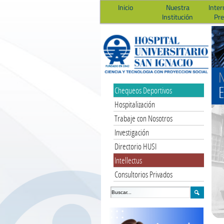
Inicio
Nuestra
Inter
Institución
Pr
N
E
Chequeos Deportivos
Hospitalización
Trabaje con Nosotros
Investigación
Directorio HUSI
Intellectus
Consultorios Privados