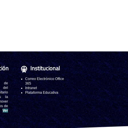
ción
Institucional
Correo Electrónico Office
 de
365
s del
Intranet
tario
Plataforma Educativa
s la
mover
os de
.
Ver