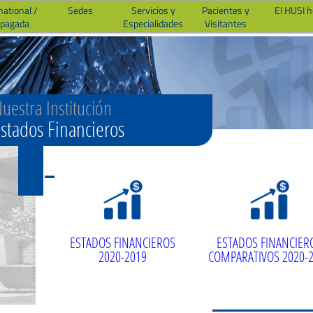
national /
Sedes
Servicios y
Pacientes y
El HUSI 
epagada
Especialidades
Visitantes
uestra Institución
stados Financieros
ESTADOS FINANCIEROS
ESTADOS FINANCIER
2020-2019
COMPARATIVOS 2020-