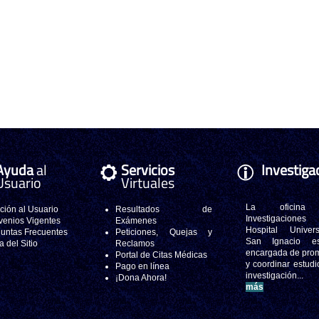
Ayuda
al
Servicios
Investiga
Usuario
Virtuales
La oficina
ción al Usuario
Resultados de
Investigacione
enios Vigentes
Exámenes
Hospital Universi
untas Frecuentes
Peticiones, Quejas y
San Ignacio e
 del Sitio
Reclamos
encargada de pro
Portal de Citas Médicas
y coordinar estudi
Pago en línea
investigación..
¡Dona Ahora!
más