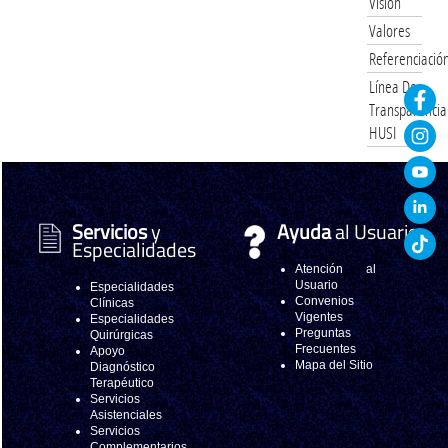
Visión
Valores
Referenciació
Línea De
Transparencia
HUSI
Servicios
y
Ayuda
al Usuario
Especialidades
Atención al
Usuario
Especialidades
Convenios
Clínicas
Vigentes
Especialidades
Preguntas
Quirúrgicas
Frecuentes
Apoyo
Mapa del Sitio
Diagnóstico
Terapéutico
Servicios
Asistenciales
Servicios
Complementarios