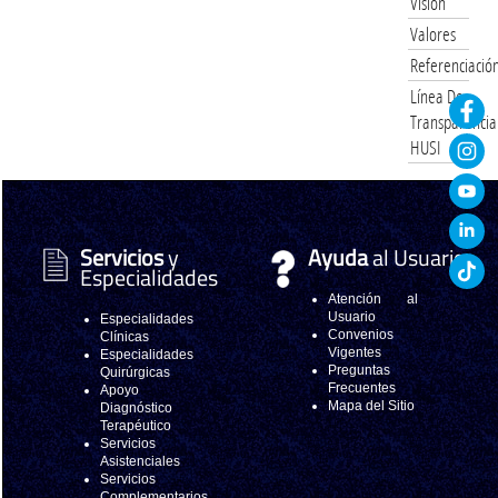
Visión
Valores
Referenciació
Línea De
Transparencia
HUSI
Servicios
y
Ayuda
al Usuario
Especialidades
Atención al
Usuario
Especialidades
Convenios
Clínicas
Vigentes
Especialidades
Preguntas
Quirúrgicas
Frecuentes
Apoyo
Mapa del Sitio
Diagnóstico
Terapéutico
Servicios
Asistenciales
Servicios
Complementarios