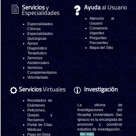
Servicios
y
Ayuda
al Usuario
Especialidades
Atención al
Usuario
Especialidades
Convenios
Clínicas
Vigentes
Especialidades
Preguntas
Quirúrgicas
Frecuentes
Apoyo
Mapa del Sitio
Diagnóstico
Terapéutico
Servicios
Asistenciales
Servicios
Complementarios
Voluntariado
Servicios
Virtuales
Investigación
Resultados de
La oficina de
Exámenes
Investigaciones del
Peticiones,
Hospital Universitario San
Quejas y
Ignacio es la encargada de
Reclamos
promover y coordinar
Portal de Citas
estudios de investigación...
Médicas
Ver más
Pago en línea