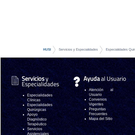
HUSI
Servicios y Especialidades
Especialidades Quir
Servicios
y
Ayuda
al Usuario
Especialidades
Atención al
Usuario
Especialidades
Convenios
Clínicas
Vigentes
Especialidades
Preguntas
Quirúrgicas
Frecuentes
Apoyo
Mapa del Sitio
Diagnóstico
Terapéutico
Servicios
Asistenciales