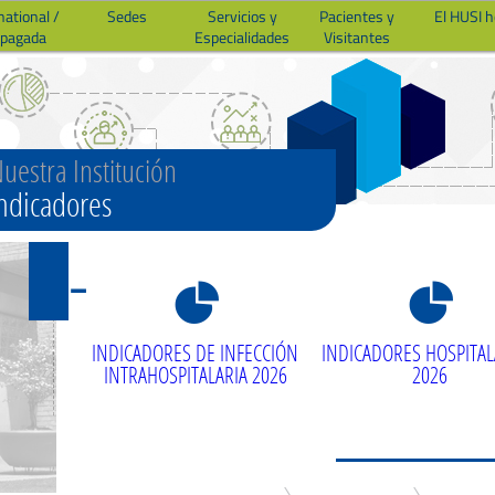
national /
Sedes
Servicios y
Pacientes y
El HUSI 
epagada
Especialidades
Visitantes
uestra Institución
ndicadores
8
8
INDICADORES DE INFECCIÓN
INDICADORES HOSPITAL
INTRAHOSPITALARIA 2026
2026