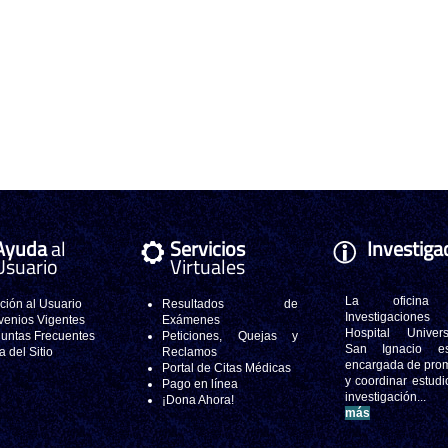
Ayuda
al
Servicios
Investiga
Usuario
Virtuales
La oficina
ción al Usuario
Resultados de
Investigacione
enios Vigentes
Exámenes
Hospital Universi
untas Frecuentes
Peticiones, Quejas y
San Ignacio e
 del Sitio
Reclamos
encargada de pro
Portal de Citas Médicas
y coordinar estudi
Pago en línea
investigación..
¡Dona Ahora!
más