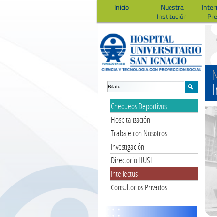
Inicio
Nuestra
Inter
Institución
Pr
N
I
Chequeos Deportivos
Hospitalización
Trabaje con Nosotros
Investigación
Directorio HUSI
Intellectus
Consultorios Privados