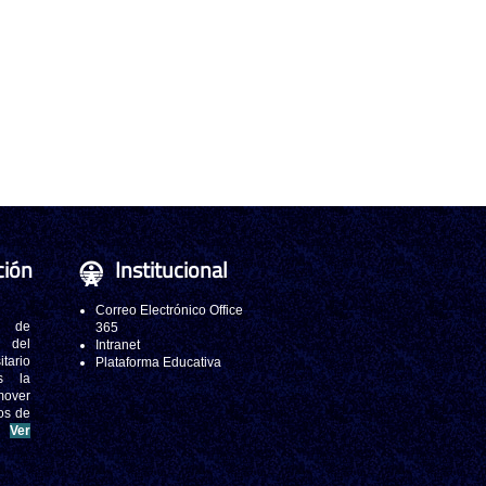
ción
Institucional
Correo Electrónico Office
 de
365
s del
Intranet
tario
Plataforma Educativa
s la
mover
os de
.
Ver