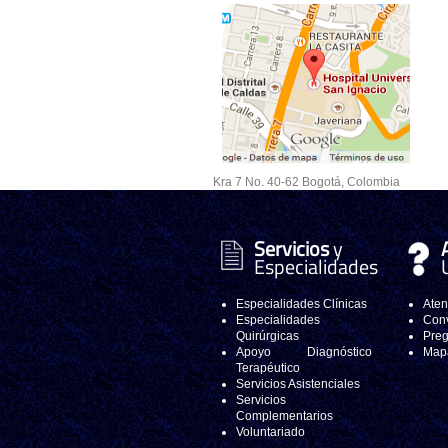
Kra 7 No. 40-62 Bogotá, Colombia
Servicios
y
Especialidades
Especialidades Clínicas
Aten
Especialidades
Conv
Quirúrgicas
Preg
Apoyo Diagnóstico
Mapa
Terapéutico
Servicios Asistenciales
Servicios
Complementarios
Voluntariado