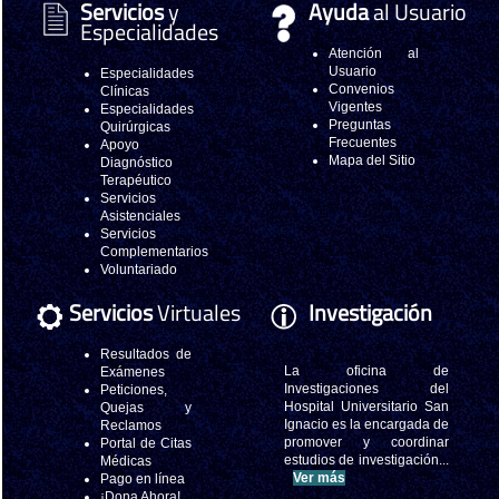
Servicios
y
Ayuda
al Usuario
Especialidades
Atención al
Usuario
Especialidades
Convenios
Clínicas
Vigentes
Especialidades
Preguntas
Quirúrgicas
Frecuentes
Apoyo
Mapa del Sitio
Diagnóstico
Terapéutico
Servicios
Asistenciales
Servicios
Complementarios
Voluntariado
Servicios
Virtuales
Investigación
Resultados de
La oficina de
Exámenes
Investigaciones del
Peticiones,
Hospital Universitario San
Quejas y
Ignacio es la encargada de
Reclamos
promover y coordinar
Portal de Citas
estudios de investigación...
Médicas
Ver más
Pago en línea
¡Dona Ahora!