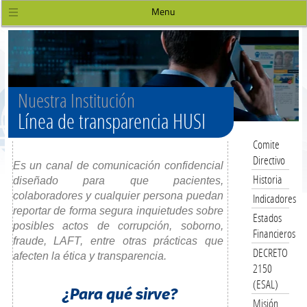
Menu
Nuestra Institución
Línea de transparencia HUSI
Comite
Directivo
Es un canal de comunicación confidencial
Historia
diseñado para que pacientes,
colaboradores y cualquier persona puedan
Indicadores
reportar de forma segura inquietudes sobre
Estados
posibles actos de corrupción, soborno,
Financieros
fraude, LAFT, entre otras prácticas que
DECRETO
afecten la ética y transparencia.
2150
(ESAL)
¿Para qué sirve?
Misión