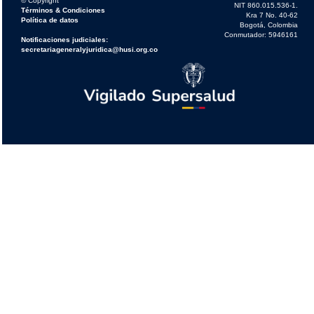
© Copyright
NIT 860.015.536-1.
Términos & Condiciones
Kra 7 No. 40-62
Política de datos
Bogotá, Colombia
Conmutador: 5946161
Notificaciones judiciales:
secretariageneralyjuridica@husi.org.co