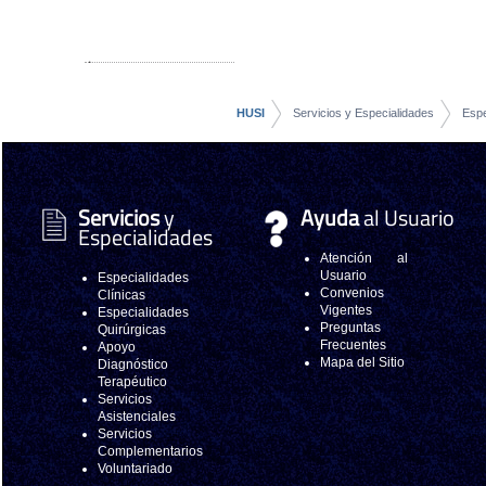
HUSI
Servicios y Especialidades
Espe
Servicios
y
Ayuda
al Usuario
Especialidades
Atención al
Usuario
Especialidades
Convenios
Clínicas
Vigentes
Especialidades
Preguntas
Quirúrgicas
Frecuentes
Apoyo
Mapa del Sitio
Diagnóstico
Terapéutico
Servicios
Asistenciales
Servicios
Complementarios
Voluntariado