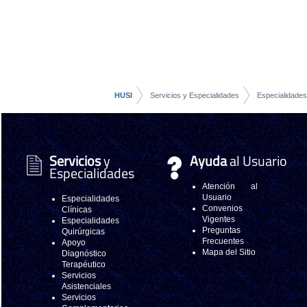
HUSI
Servicios y Especialidades
Especialidades
Servicios
y
Ayuda
al Usuario
Especialidades
Atención al
Usuario
Especialidades
Convenios
Clínicas
Vigentes
Especialidades
Preguntas
Quirúrgicas
Frecuentes
Apoyo
Mapa del Sitio
Diagnóstico
Terapéutico
Servicios
Asistenciales
Servicios