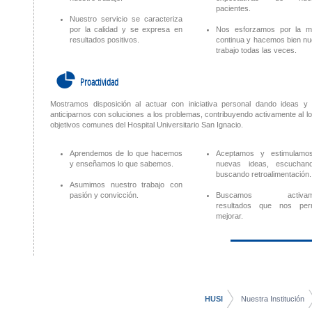
pacientes.
Nuestro servicio se caracteriza
por la calidad y se expresa en
Nos esforzamos por la m
resultados positivos.
continua y hacemos bien nu
trabajo todas las veces.
8
Proactividad
Mostramos disposición al actuar con iniciativa personal dando ideas y
anticiparnos con soluciones a los problemas, contribuyendo activamente al lo
objetivos comunes del Hospital Universitario San Ignacio.
Aprendemos de lo que hacemos
Aceptamos y estimulamo
y enseñamos lo que sabemos.
nuevas ideas, escuchan
buscando retroalimentación.
Asumimos nuestro trabajo con
pasión y convicción.
Buscamos activame
resultados que nos per
mejorar.
HUSI
Nuestra Institución