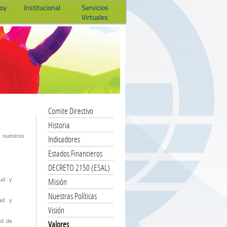
hoy
Institucional
Servicios
Virtuales
Comite Directivo
Historia
nuestros
Indicadores
Estados Financieros
DECRETO 2150 (ESAL)
Misión
tud y
Nuestras Políticas
dad y
Visión
ad de
Valores