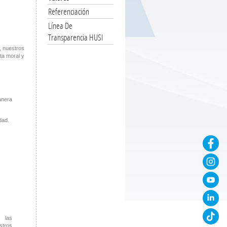
Referenciación
Línea De
Transparencia HUSI
, nuestros
ta moral y
nera
dad.
r las
tros