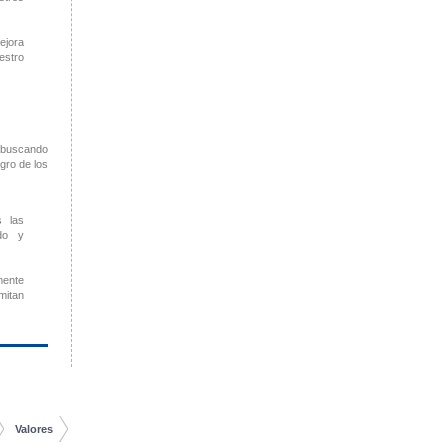
ejora
estro
 buscando
gro de los
s las
do y
nte
mitan
Valores