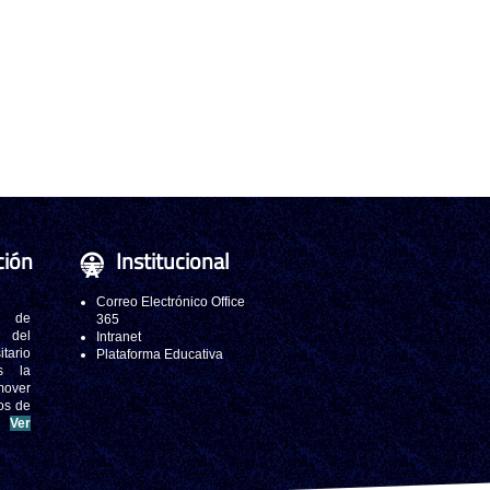
ción
Institucional
Correo Electrónico Office
 de
365
s del
Intranet
tario
Plataforma Educativa
s la
mover
os de
.
Ver