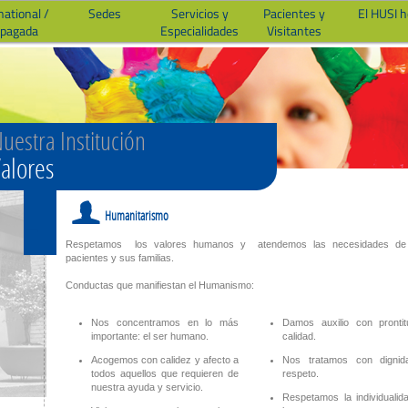
national /
Sedes
Servicios y
Pacientes y
El HUSI 
epagada
Especialidades
Visitantes
uestra Institución
alores
f
Humanitarismo
Respetamos los valores humanos y atendemos las necesidades de 
pacientes y sus familias.
Conductas que manifiestan el Humanismo:
Nos concentramos en lo más
Damos auxilio con pronti
importante: el ser humano.
calidad.
Acogemos con calidez y afecto a
Nos tratamos con digni
todos aquellos que requieren de
respeto.
nuestra ayuda y servicio.
Respetamos la individualid