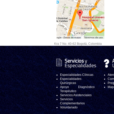
Kra 7 No. 40-62 Bogotá, Colombia
Servicios
y
Especialidades
Especialidades Clínicas
Aten
Especialidades
Conv
Quirúrgicas
Preg
Apoyo Diagnóstico
Mapa
Terapéutico
Servicios Asistenciales
Servicios
Complementarios
Voluntariado