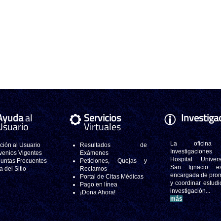
Ayuda
al
Servicios
Investiga
Usuario
Virtuales
La oficina
ción al Usuario
Resultados de
Investigacione
enios Vigentes
Exámenes
Hospital Universi
untas Frecuentes
Peticiones, Quejas y
San Ignacio e
 del Sitio
Reclamos
encargada de pro
Portal de Citas Médicas
y coordinar estudi
Pago en línea
investigación..
¡Dona Ahora!
más