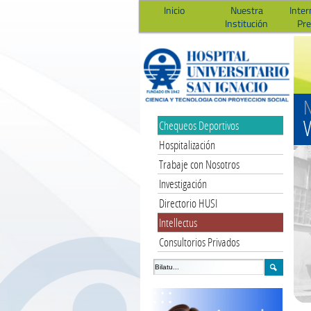
Inicio
Nuestra
Inter
Institución
Pr
N
V
Chequeos Deportivos
Hospitalización
Trabaje con Nosotros
Investigación
Directorio HUSI
Intellectus
Consultorios Privados