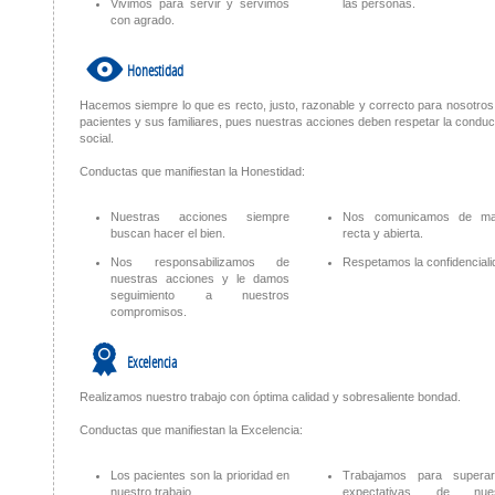
Vivimos para servir y servimos
las personas.
con agrado.
E
Honestidad
Hacemos siempre lo que es recto, justo, razonable y correcto para nosotros
pacientes y sus familiares, pues nuestras acciones deben respetar la conduc
social.
Conductas que manifiestan la Honestidad:
Nuestras acciones siempre
Nos comunicamos de ma
buscan hacer el bien.
recta y abierta.
Nos responsabilizamos de
Respetamos la confidenciali
nuestras acciones y le damos
seguimiento a nuestros
compromisos.
)
Excelencia
Realizamos nuestro trabajo con óptima calidad y sobresaliente bondad.
Conductas que manifiestan la Excelencia:
Los pacientes son la prioridad en
Trabajamos para supera
nuestro trabajo.
expectativas de nues