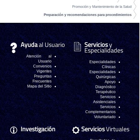
Promoción y Mantenimiento de la Salud
Preparación y recomendaciones para procedimientos
Ayuda
al Usuario
Servicios
y
Especialidades
Atención al
Usuario
Especialidades
Convenios
Clínicas
Vigentes
Especialidades
Preguntas
Quirúrgicas
Frecuentes
Apoyo
Mapa del Sitio
Diagnóstico
Terapéutico
Servicios
Asistenciales
Servicios
Complementarios
Voluntariado
Investigación
Servicios
Virtuales