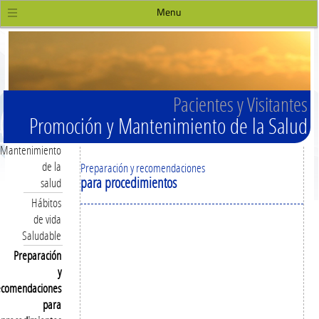
Menu
Pacientes y Visitantes
Promoción y Mantenimiento de la Salud
Mantenimiento
de la
Preparación y recomendaciones
para procedimientos
salud
Hábitos
de vida
Saludable
Preparación
y
recomendaciones
para