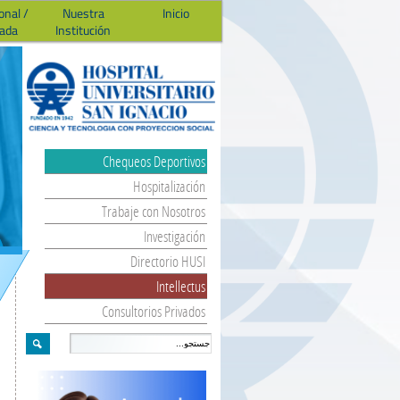
onal /
Nuestra
Inicio
ada
Institución
Chequeos Deportivos
Hospitalización
Trabaje con Nosotros
Investigación
Directorio HUSI
Intellectus
Consultorios Privados