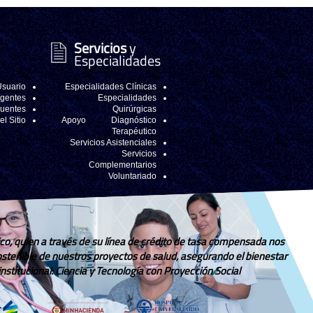
Servicios
y
Especialidades
Usuario
Especialidades Clínicas
igentes
Especialidades
cuentes
Quirúrgicas
l Sitio
Apoyo Diagnóstico
Terapéutico
Servicios Asistenciales
Servicios
Complementarios
Voluntariado
co, quien a través de su línea de crédito de tasa compensada nos
sostenible de nuestros proyectos de salud, asegurando el bienestar
stitucional: Ciencia y Tecnología con Proyección Social.