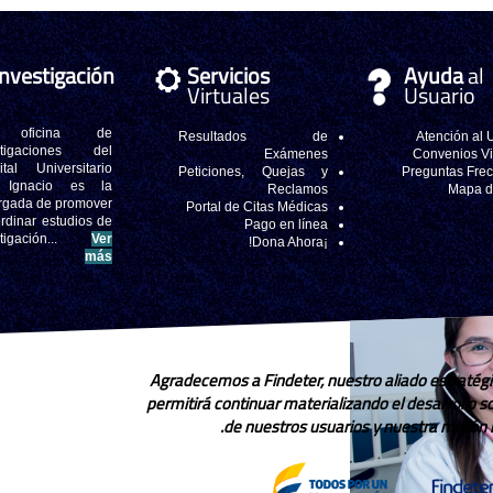
Investigación
Servicios
Ayuda
al
Virtuales
Usuario
 oficina de
Resultados de
Atención al 
stigaciones del
Exámenes
Convenios V
ital Universitario
Peticiones, Quejas y
Preguntas Fre
 Ignacio es la
Reclamos
Mapa de
rgada de promover
Portal de Citas Médicas
rdinar estudios de
Pago en línea
stigación...
Ver
¡Dona Ahora!
más
Agradecemos a Findeter, nuestro aliado estratégi
permitirá continuar materializando el desarrollo 
de nuestros usuarios y nuestra misión in