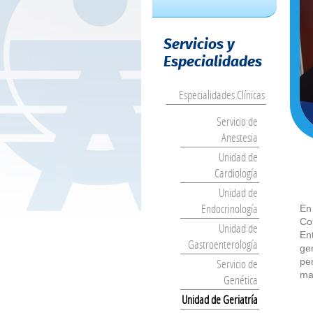
Servicios y
Especialidades
Especialidades Clínicas
Servicio de
Anestesia
Unidad de
Cardiología
Unidad de
Endocrinología
En
Co
Unidad de
En
Gastroenterología
ger
Servicio de
pe
ma
Genética
Unidad de Geriatría