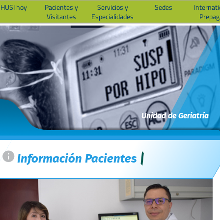
 HUSI hoy
Pacientes y
Servicios y
Sedes
Internati
Visitantes
Especialidades
Prepag
Unidad de Geriatría
=
Información Pacientes
|