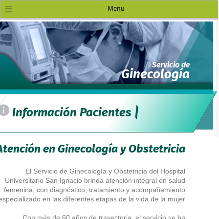
=
Información Pacientes
Servicios
Enfermedades que
Atención en Gineco
atendemos
El Servicio de Ginecol
Equipo Humano
Universitario San Ignacio br
Preguntas frecuentes
femenina, con diagnóstico,
especializado en las diferentes
Con más de 60 años de 