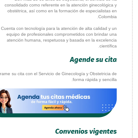
consolidado como referente
Servicios y
obstétrica, así como en la
Especialidades
Especialidades Clínicas
Cuenta con tecnología para la
equipo de profesionales 
Especialidades
atención humana, respetu
Quirúrgicas
Unidad de Cirugía
Cardiovascular
Servicio de Cirugía
Programe su cita con el Servicio d
Unidad de Cirugía
General
Unidad de
Mastología
Unidad de Cirugía
de Tórax
Unidad de Cirugía
Pediátrica