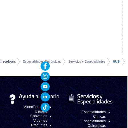
Apoyo Diagnóstico y
Terapéutico
Servicios Asistenciales
Servicios
Complementarios
Voluntariado
Servicio de Ginecología
Especialidades Quirúr
Ayuda
al Usua
Atención al
Usuario
Convenios
Vigentes
Preguntas