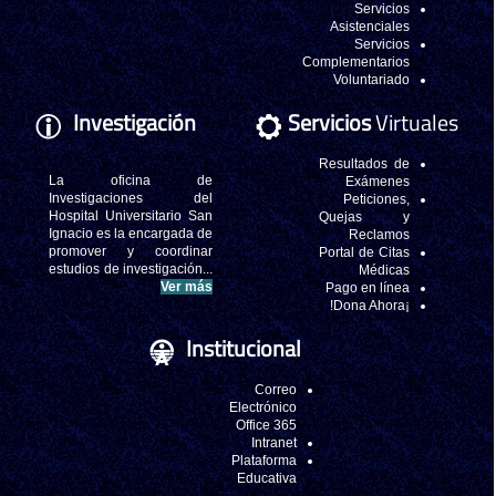
Investigación
La oficina d
Investigaciones de
Hospital Universitario Sa
Ignacio es la encargada d
promover y coordina
estudios de investigación..
Ver má
In