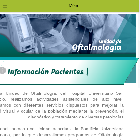
=
Información Pacientes
Servicios
En la Unidad de Oftalmología, 
Equipo Humano
Ignacio, realizamos actividade
Investigación Clínica
Contamos con diferentes servic
salud visual y ocular de la pobla
Educación al paciente
diagnóstico y t
Adicional, somos una Unidad adscr
Javeriana, por lo que desarroll
Servicios y