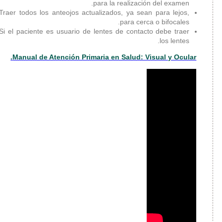
Clínica de Obesidad
Traer todos los anteojos act
Clínica de Heridas y
Ostomías
Si el paciente es usuario de
Clínica de Tumores
de Tejidos Blandos
Manual de Atención Prim
Unidad de Cirugía
de Cabeza y Cuello
Cirugía Vascular y
Endovascular
Unidad de Nutrición
Clínica
Clínica de Falla
Cardíaca y
Trasplante Cardíaco
Trasplante de
Médula Ósea
Trasplante Renal