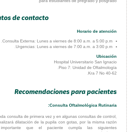
para est
Especialidades
Datos de contacto:
Especialidades Clínicas
Especialidades
Quirúrgicas
Consulta Externa: Lunes a vi
Unidad de Cirugía
Urgencias: Lunes a vi
Cardiovascular
Servicio de Cirugía
H
Unidad de Cirugía
General
Unidad de
Mastología
Recomendacio
Unidad de Cirugía
Con
de Tórax
Unidad de Cirugía
En toda consulta de primera vez y 
Pediátrica
se realizará dilatación de la pupi
es importante que el pacie
Unidad de Cirugía