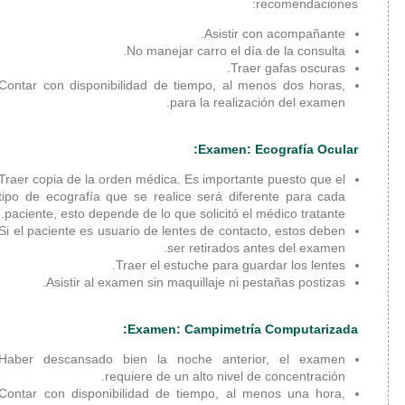
Plástica y
Reconstructiva
No manej
Unidad de Cirugía
Oncológica
Contar con disponibilidad d
Unidad de
Coloproctología
Servicio de
Ginecología
Traer copia de la orden médic
tipo de ecografía que se rea
Unidad de
paciente, esto depende de lo 
Neurocirugía
Si el paciente es usuario de 
Unidad de
Oftalmología
Traer el 
Asistir al examen sin 
Unidad de Urología
Servicio de
Examen
Ortopedia
Haber descansado bien la
Unidad de
requiere de
Otorrinolaringología
Contar con disponibilidad d