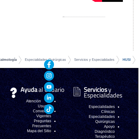
Apoyo Diagnóstico y
Terapéutico
Servicios Asistenciales
Servicios
Complementarios
Voluntariado
Unidad de Oftalmología
Especialidades Quirúr
Ayuda
al Usua
Atención al
Usuario
Convenios
Vigentes
Preguntas
Frecuentes
Mapa del Sitio