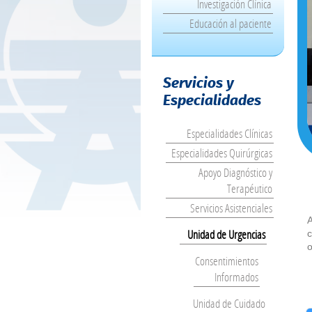
Investigación Clínica
Educación al paciente
Servicios y
Especialidades
Especialidades Clínicas
Especialidades Quirúrgicas
Apoyo Diagnóstico y
Terapéutico
Servicios Asistenciales
A
Unidad de Urgencias
c
o
Consentimientos
Informados
Unidad de Cuidado