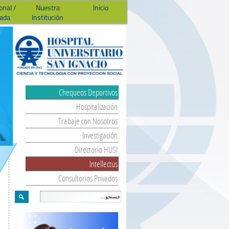
onal /
Nuestra
Inicio
ada
Institución
Chequeos Deportivos
Hospitalización
Trabaje con Nosotros
Investigación
Directorio HUSI
Intellectus
Consultorios Privados