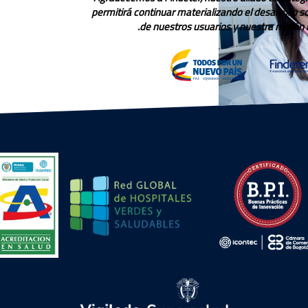
permitirá continuar materializando el desarrollo 
nuestro servicio.
de nuestros usuarios y nuestra misión in