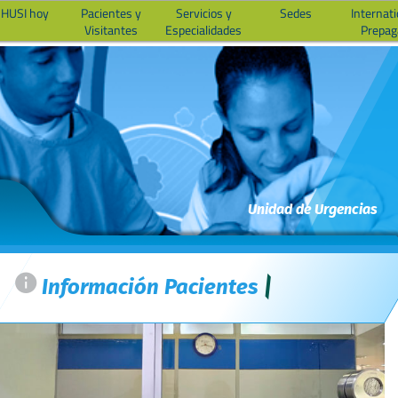
 HUSI hoy
Pacientes y
Servicios y
Sedes
Internati
Visitantes
Especialidades
Prepag
Unidad de Urgencias
=
Información Pacientes
|