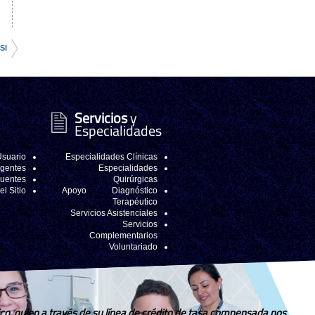
SI
Servicios
y
Especialidades
Usuario
Especialidades Clínicas
igentes
Especialidades
cuentes
Quirúrgicas
l Sitio
Apoyo Diagnóstico
Terapéutico
Servicios Asistenciales
Servicios
Complementarios
Voluntariado
co, quien a través de su línea de crédito de tasa compensada nos