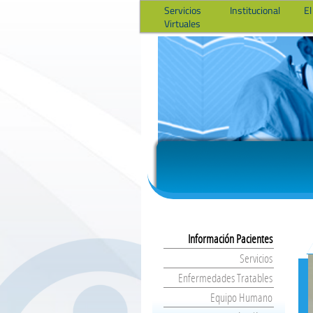
Servicios
Institucional
El
Virtuales
Información Pacientes
Servicios
Enfermedades Tratables
Equipo Humano