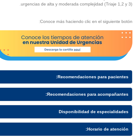
urgencias de alta y moderada complejidad (Triaje 1,2 y 3).
Conoce más haciendo clic en el siguiente botón:
Recomendaciones para pacientes:
Los pacientes menores de edad, psiquiátricos, adultos
Recomendaciones para acompañantes:
mayores de 65 años o aquellos cuya condición clínica lo
requieran, deben ingresar a la Unidad de Urgencias con
un acompañante permanente.
Disponibilidad de especialidades
Para garantizar la seguridad de los niños en la Unidad de
Oftalmología:
Urgencias, solo se autoriza el ingreso de uno de los
Horario de atención:
Lunes a viernes de 7:00 a.m. a 3:00 p.m.
padres al área pediátrica.
Si tienes alguna duda, consulta a la enfermera a cargo del