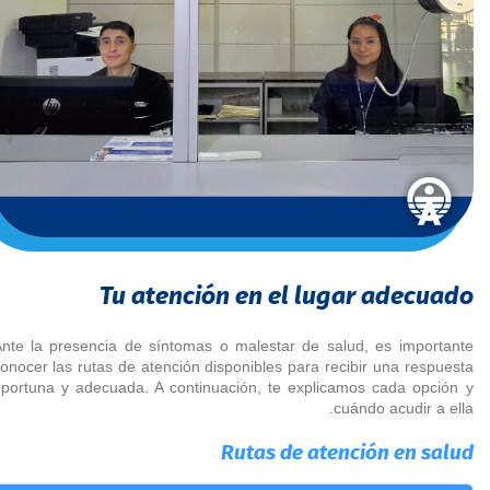
Tu atención en el lugar adecuado
nte la presencia de síntomas o malestar de salud, es importante
onocer las rutas de atención disponibles para recibir una respuesta
portuna y adecuada. A continuación, te explicamos cada opción y
cuándo acudir a ella.
Rutas de atención en salud