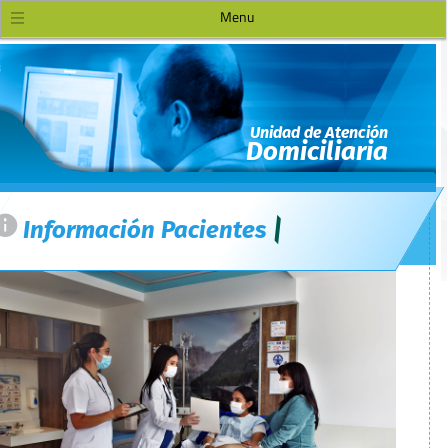
=
Información Pacientes
Definición
Servicios
Equipo Humano
Servicios y
Especialidades