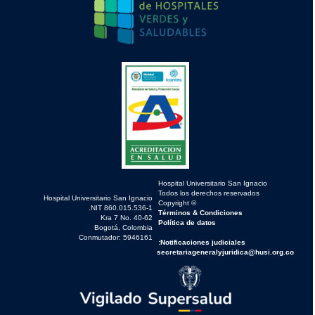
Hospital Universitario San I
NIT 860.015.
Kra 7 No.
Bogotá, Co
Conmutador: 59