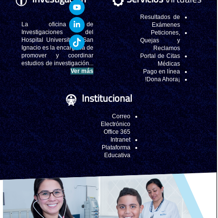
La oficina d
Investigaciones de
Hospital Universitario Sa
Ignacio es la encargada d
promover y coordina
estudios de investigación..
Ver má
In