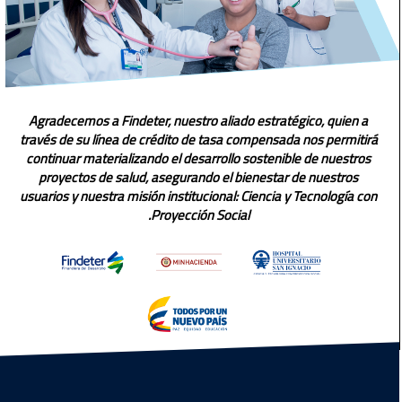
Agradecemos a Findeter, 
través de su línea de créd
continuar materializando 
proyectos de salud, as
usuarios y nuestra misión i
Pro