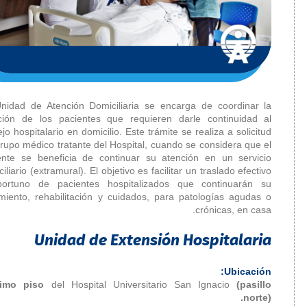
Especialidades Clínicas
Especialidades
Quirúrgicas
Apoyo Diagnóstico y
Terapéutico
La Unidad de Atención Domicilia
Servicios Asistenciales
atención de los pacientes que r
manejo hospitalario en domicilio. E
Servicios
del grupo médico tratante del Hosp
Complementarios
paciente se beneficia de contin
domiciliario (extramural). El objetiv
Unidad de Atención
y oportuno de pacientes hospi
Domiciliaria
tratamiento, rehabilitación y cui
Unidad de
Rehabilitación
Unidad de Ex
Sala de Extracción
de Leche Materna
Madre Canguro
Séptimo piso
del Hospital Uni
Servicio Espiritual