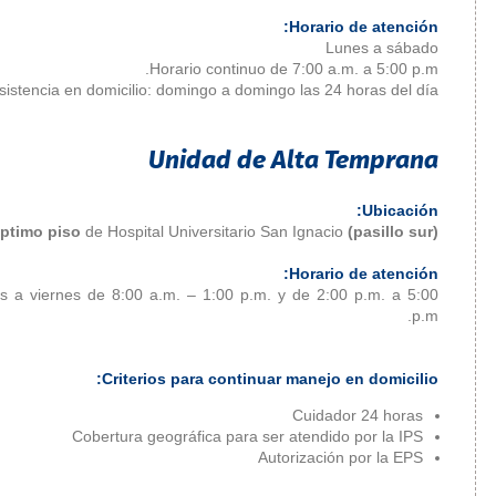
Servicio de
Enfermería
Horario 
Trabajo Social
Asistencia en domicilio: doming
Vacunación
Etica Clínica
Unid
Voluntariado
Séptimo piso
de Hospital Unive
Lunes a viernes de 8:00 a.m. – 1
Criterios para
Cobertura geográfic