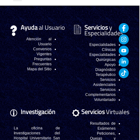
Ayuda
al Usuario
Servicios
y
Especialidades
Atención al
Usuario
Especialidades
Convenios
Clínicas
Vigentes
Especialidades
Preguntas
Quirúrgicas
Frecuentes
Apoyo
Mapa del Sitio
Diagnóstico
Terapéutico
Servicios
Asistenciales
Servicios
Complementarios
Voluntariado
Investigación
Servicios
Virtuales
Resultados de
La oficina de
Exámenes
Investigaciones del
Peticiones,
Hospital Universitario San
Quejas y