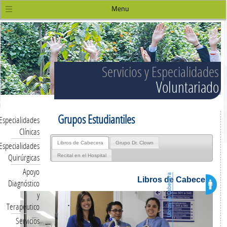
Menu
Servicios y Especialidade
Voluntariad
Grupos Estudiantiles
Especialidades
Clínicas
Especialidades
Libros de Cabecera
Grupo Dr. Clown
Quirúrgicas
Recital en el Hospital
Apoyo
Libros de Cabecera
Libros de Cabecera
Diagnóstico
y
Terapéutico
Servicios