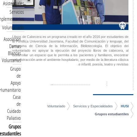
Asistenciales
Servicios
Complementarios
Voluntariado
Libros de Cabecera es un programa creado en el año 2016 por estudiantes de
Asociación
la Pontifica Universidad Javeriana, Facultad de Comunicación y lenguaje, del
Damas
programa de Ciencia de la Información, Bibliotecología. El objetivo del
voluntariado es apoyar la ejecución del proyecto libros de cabecera, al
Blancas
desarrollar un espacio que le permita a los pacientes y familiares, encontrar
Voluntarias
una distracción ante el ambiente hospitalario, por medio de la literatura clásica
e infantil, poesía, teatro y revistas.
Grupo
de
Apoyo
Humanitario
Casa
de
Voluntariado
Servicios y Especialidades
HUSI
Cuidado
Grupos estudiantiles
Paliativo
Grupos
estudiantiles