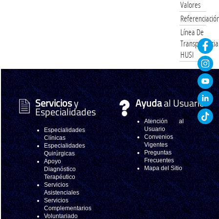
Valores
Referenciació
Línea De
Transparencia
HUSI
Servicios
y
Ayuda
al Usuario
Especialidades
Atención al
Usuario
Especialidades
Convenios
Clínicas
Vigentes
Especialidades
Preguntas
Quirúrgicas
Frecuentes
Apoyo
Mapa del Sitio
Diagnóstico
Terapéutico
Servicios
Asistenciales
Servicios
Complementarios
Voluntariado