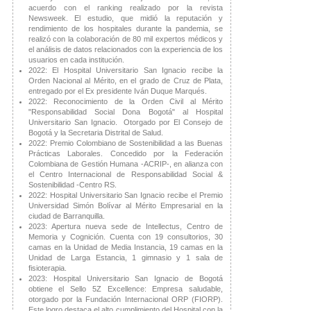
acuerdo con el ranking realizado por la revista
Newsweek. El estudio, que midió la reputación y
rendimiento de los hospitales durante la pandemia, se
realizó con la colaboración de 80 mil expertos médicos y
el análisis de datos relacionados con la experiencia de los
usuarios en cada institución.
2022: El Hospital Universitario San Ignacio recibe la
Orden Nacional al Mérito, en el grado de Cruz de Plata,
entregado por el Ex presidente Iván Duque Marqués.
2022: Reconocimiento de la Orden Civil al Mérito
"Responsabilidad Social Dona Bogotá" al Hospital
Universitario San Ignacio. Otorgado por El Consejo de
Bogotá y la Secretaria Distrital de Salud.
2022: Premio Colombiano de Sostenibilidad a las Buenas
Prácticas Laborales. Concedido por la Federación
Colombiana de Gestión Humana -ACRIP-, en alianza con
el Centro Internacional de Responsabilidad Social &
Sostenibilidad -Centro RS. ​
2022: Hospital Universitario San Ignacio recibe el Premio
Universidad Simón Bolívar al Mérito Empresarial en la
ciudad de Barranquilla.
2023: Apertura nueva sede de Intellectus, Centro de
Memoria y Cognición. Cuenta con 19 consultorios, 30
camas en la Unidad de Media Instancia, 19 camas en la
Unidad de Larga Estancia, 1 gimnasio y 1 sala de
fisioterapia.
2023: Hospital Universitario San Ignacio de Bogotá
obtiene el Sello 5Z Excellence: Empresa saludable,
otorgado por la Fundación Internacional ORP (FIORP).
Este logro destaca el alto cumplimiento del Hospital con la