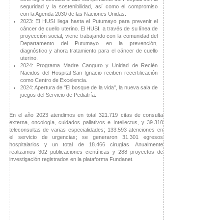
seguridad y la sostenibilidad, así como el compromiso
con la Agenda 2030 de las Naciones Unidas.
2023: El HUSI llega hasta el Putumayo para prevenir el
cáncer de cuello uterino. El HUSI, a través de su línea de
proyección social, viene trabajando con la comunidad del
Departamento del Putumayo en la prevención,
diagnóstico y ahora tratamiento para el cáncer de cuello
uterino.
2024: Programa Madre Canguro y Unidad de Recién
Nacidos del Hospital San Ignacio reciben recertificación
como Centro de Excelencia.
2024: Apertura de "El bosque de la vida", la nueva sala de
juegos del Servicio de Pediatría.
En el año 2023 atendimos en total 321.719 citas de consulta
externa, oncología, cuidados paliativos e Intellectus, y 39.310
teleconsultas de varias especialidades; 133.593 atenciones en
el servicio de urgencias; se generaron 31.301 egresos
hospitalarios y un total de 18.466 cirugías. Anualmente
realizamos 302 publicaciones científicas y 288 proyectos de
investigación registrados en la plataforma Fundanet.