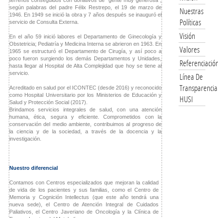
terrenos conseguidos con donativos de "gente muy generosa",
según palabras del padre Félix Restrepo, el 19 de marzo de
Nuestras
1946. En 1949 se inició la obra y 7 años después se inauguró el
Políticas
servicio de Consulta Externa.
Visión
En el año 59 inició labores el Departamento de Ginecología y
Obstetricia; Pediatría y Medicina Interna se abrieron en 1963. En
Valores
1965 se estructuró el Departamento de Cirugía, y así poco a
poco fueron surgiendo los demás Departamentos y Unidades,
Referenciació
hasta llegar al Hospital de Alta Complejidad que hoy se tiene al
servicio.
Línea De
Transparencia
Acreditado en salud por el ICONTEC (desde 2016) y reconocido
como Hospital Universitario por los Ministerios de Educación y
HUSI
Salud y Protección Social (2017).
Brindamos servicios integrales de salud, con una atención
humana, ética, segura y eficiente. Comprometidos con la
conservación del medio ambiente, contribuimos al progreso de
la ciencia y de la sociedad, a través de la docencia y la
investigación.
Nuestro diferencial
Contamos con Centros especializados que mejoran la calidad
de vida de los pacientes y sus familias, como el Centro de
Memoria y Cognición Intellectus (que este año tendrá una
nueva sede), el Centro de Atención Integral de Cuidados
Paliativos, el Centro Javeriano de Oncología y la Clínica de