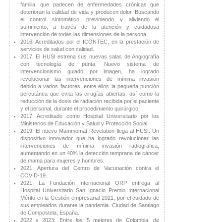
familia, que padecen de enfermedades crónicas que
deterioran la calidad de vida y producen dolor. Buscando
el control sintomático, previniendo y aliviando el
sufrimiento, a través de la atención y cuidadosa
intervención de todas las dimensiones de la persona.
2016: Acreditados por el ICONTEC, en la prestación de
servicios de salud con calidad.
2017: El HUSI estrena sus nuevas salas de Angiografía
con tecnología de punta. Nuevo sistema de
intervencionismo guiado por imagen, ha logrado
revolucionar las intervenciones de mínima invasión
debido a varios factores, entre ellos la pequeña punción
percutánea que evita las cirugías abiertas, así como la
reducción de la dosis de radiación recibida por el paciente
y el personal, durante el procedimiento quirúrgico.
2017: Acreditado como Hospital Universitario por los
Ministerios de Educación y Salud y Protección Social.
2019: El nuevo Mammomat Revelation llega al HUSI. Un
dispositivo innovador que ha logrado revolucionar las
intervenciones de mínima invasión radiográfica,
aumentando en un 40% la detección temprana de cáncer
de mama para mujeres y hombres.
2021: Apertura del Centro de Vacunación contra el
COVID-19.
2021: La Fundación Internacional ORP entrega al
Hospital Universitario San Ignacio Premio Internacional
Mérito en la Gestión empresarial 2021, por el cuidado de
sus empleados durante la pandemia. Ciudad de Santiago
de Compostela, España.
2022 y 2023: Entre los 5 mejores de Colombia, de