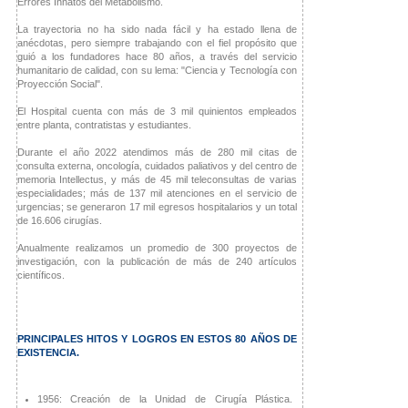
Errores Innatos del Metabolismo.
La trayectoria no ha sido nada fácil y ha estado llena de
anécdotas, pero siempre trabajando con el fiel propósito que
guió a los fundadores hace 80 años, a través del servicio
humanitario de calidad, con su lema: "Ciencia y Tecnología con
Proyección Social".
El Hospital cuenta con más de 3 mil quinientos empleados
entre planta, contratistas y estudiantes.
Durante el año 2022 atendimos más de 280 mil citas de
consulta externa, oncología, cuidados paliativos y del centro de
memoria Intellectus, y más de 45 mil teleconsultas de varias
especialidades; más de 137 mil atenciones en el servicio de
urgencias; se generaron 17 mil egresos hospitalarios y un total
de 16.606 cirugías.
Anualmente realizamos un promedio de 300 proyectos de
investigación, con la publicación de más de 240 artículos
científicos.
PRINCIPALES HITOS Y LOGROS EN ESTOS 80 AÑOS DE
EXISTENCIA.
1956: Creación de la Unidad de Cirugía Plástica.