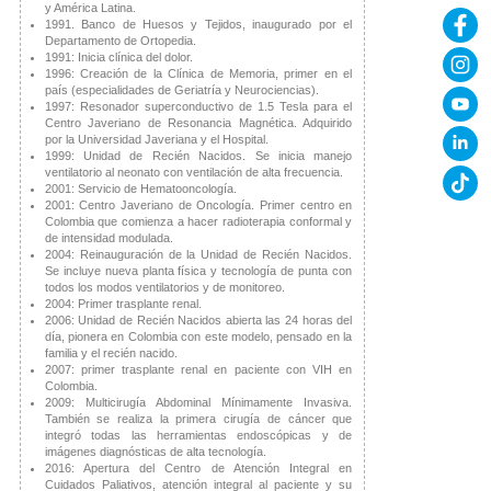
y América Latina.
1991. Banco de Huesos y Tejidos, inaugurado por el
Departamento de Ortopedia.
1991: Inicia clínica del dolor.
1996: Creación de la Clínica de Memoria, primer en el
país (especialidades de Geriatría y Neurociencias).
1997: Resonador superconductivo de 1.5 Tesla para el
Centro Javeriano de Resonancia Magnética. Adquirido
por la Universidad Javeriana y el Hospital.
1999: Unidad de Recién Nacidos. Se inicia manejo
ventilatorio al neonato con ventilación de alta frecuencia.
2001: Servicio de Hematooncología.
2001: Centro Javeriano de Oncología. Primer centro en
Colombia que comienza a hacer radioterapia conformal y
de intensidad modulada.
2004: Reinauguración de la Unidad de Recién Nacidos.
Se incluye nueva planta física y tecnología de punta con
todos los modos ventilatorios y de monitoreo.
2004: Primer trasplante renal.
2006: Unidad de Recién Nacidos abierta las 24 horas del
día, pionera en Colombia con este modelo, pensado en la
familia y el recién nacido.
2007: primer trasplante renal en paciente con VIH en
Colombia.
2009: Multicirugía Abdominal Mínimamente Invasiva.
También se realiza la primera cirugía de cáncer que
integró todas las herramientas endoscópicas y de
imágenes diagnósticas de alta tecnología.
2016: Apertura del Centro de Atención Integral en
Cuidados Paliativos, atención integral al paciente y su