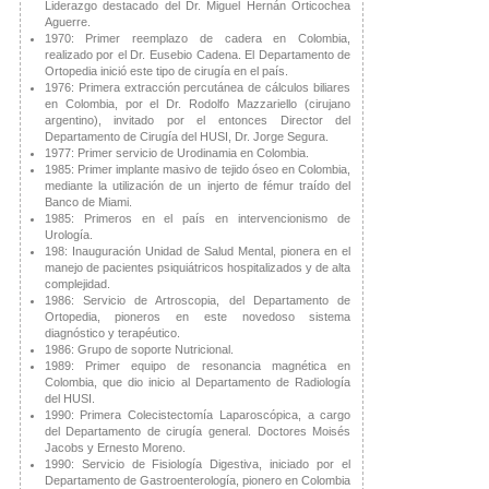
Liderazgo destacado del Dr. Miguel Hernán Orticochea
Aguerre.
1970: Primer reemplazo de cadera en Colombia,
realizado por el Dr. Eusebio Cadena. El Departamento de
Ortopedia inició este tipo de cirugía en el país.
1976: Primera extracción percutánea de cálculos biliares
en Colombia, por el Dr. Rodolfo Mazzariello (cirujano
argentino), invitado por el entonces Director del
Departamento de Cirugía del HUSI, Dr. Jorge Segura.
1977: Primer servicio de Urodinamia en Colombia.
1985: Primer implante masivo de tejido óseo en Colombia,
mediante la utilización de un injerto de fémur traído del
Banco de Miami.
1985: Primeros en el país en intervencionismo de
Urología.
198: Inauguración Unidad de Salud Mental, pionera en el
manejo de pacientes psiquiátricos hospitalizados y de alta
complejidad.
1986: Servicio de Artroscopia, del Departamento de
Ortopedia, pioneros en este novedoso sistema
diagnóstico y terapéutico.
1986: Grupo de soporte Nutricional.
1989: Primer equipo de resonancia magnética en
Colombia, que dio inicio al Departamento de Radiología
del HUSI.
1990: Primera Colecistectomía Laparoscópica, a cargo
del Departamento de cirugía general. Doctores Moisés
Jacobs y Ernesto Moreno.
1990: Servicio de Fisiología Digestiva, iniciado por el
Departamento de Gastroenterología, pionero en Colombia