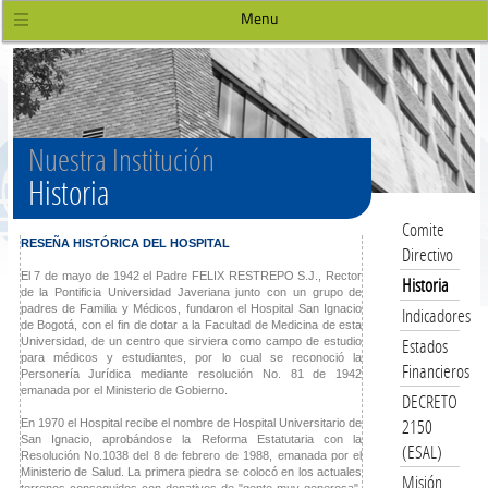
Menu
Nuestra Institución
Historia
Comite
RESEÑA HISTÓRICA DEL HOSPITAL
Directivo
El 7 de mayo de 1942 el Padre FELIX RESTREPO S.J., Rector
Historia
de la Pontificia Universidad Javeriana junto con un grupo de
padres de Familia y Médicos, fundaron el Hospital San Ignacio
Indicadores
de Bogotá, con el fin de dotar a la Facultad de Medicina de esta
Estados
Universidad, de un centro que sirviera como campo de estudio
para médicos y estudiantes, por lo cual se reconoció la
Financieros
Personería Jurídica mediante resolución No. 81 de 1942
emanada por el Ministerio de Gobierno.
DECRETO
2150
En 1970 el Hospital recibe el nombre de Hospital Universitario de
San Ignacio, aprobándose la Reforma Estatutaria con la
(ESAL)
Resolución No.1038 del 8 de febrero de 1988, emanada por el
Ministerio de Salud. La primera piedra se colocó en los actuales
Misión