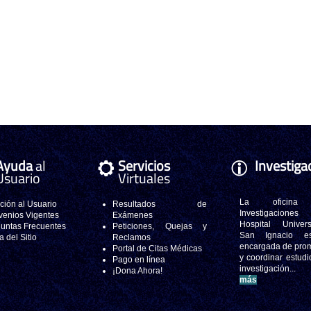
Ayuda
al
Servicios
Investiga
Usuario
Virtuales
La oficina
ción al Usuario
Resultados de
Investigacione
enios Vigentes
Exámenes
Hospital Universi
untas Frecuentes
Peticiones, Quejas y
San Ignacio e
 del Sitio
Reclamos
encargada de pro
Portal de Citas Médicas
y coordinar estudi
Pago en línea
investigación..
¡Dona Ahora!
más