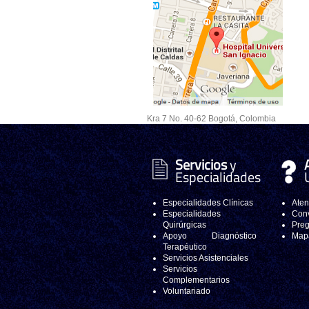
Kra 7 No. 40-62 Bogotá, Colombia
Servicios
y
Especialidades
Especialidades Clínicas
Aten
Especialidades
Conv
Quirúrgicas
Preg
Apoyo Diagnóstico
Mapa
Terapéutico
Servicios Asistenciales
Servicios
Complementarios
Voluntariado