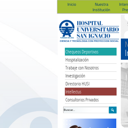
Inicio
Nuestra
Inter
Institución
Pr
N
I
Chequeos Deportivos
Hospitalización
Trabaje con Nosotros
Investigación
Directorio HUSI
Intellectus
Consultorios Privados