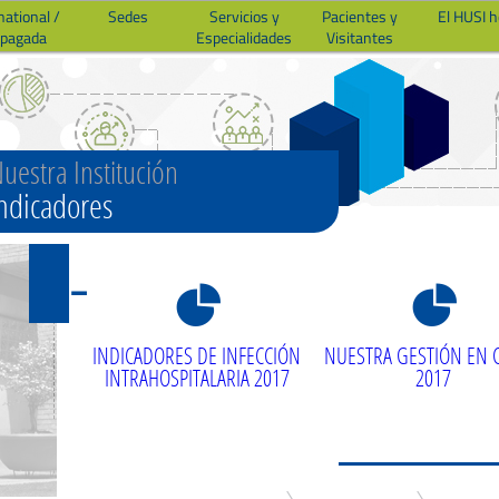
national /
Sedes
Servicios y
Pacientes y
El HUSI 
epagada
Especialidades
Visitantes
uestra Institución
ndicadores
8
8
INDICADORES DE INFECCIÓN
NUESTRA GESTIÓN EN C
INTRAHOSPITALARIA 2017
2017