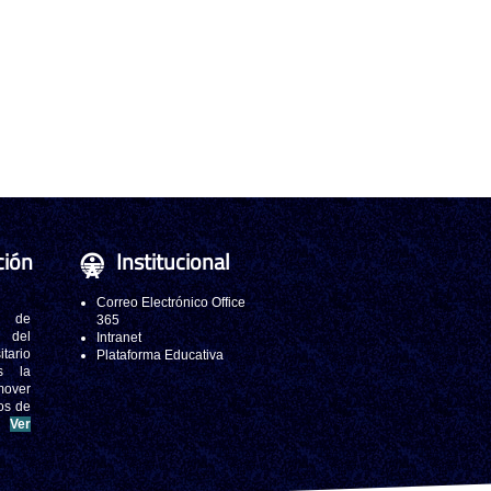
ción
Institucional
Correo Electrónico Office
 de
365
s del
Intranet
tario
Plataforma Educativa
s la
mover
os de
.
Ver