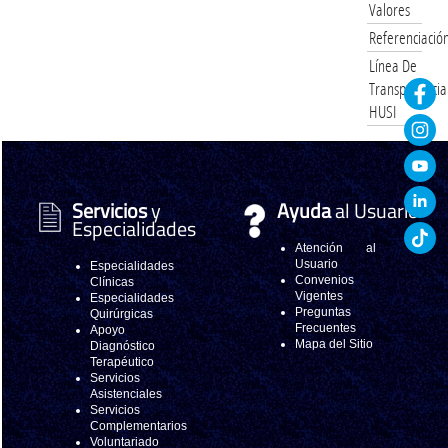
Valores
Referenciació
Línea De
Transparencia
HUSI
Servicios
y
Ayuda
al Usuario
Especialidades
Atención al
Usuario
Especialidades
Convenios
Clínicas
Vigentes
Especialidades
Preguntas
Quirúrgicas
Frecuentes
Apoyo
Mapa del Sitio
Diagnóstico
Terapéutico
Servicios
Asistenciales
Servicios
Complementarios
Voluntariado