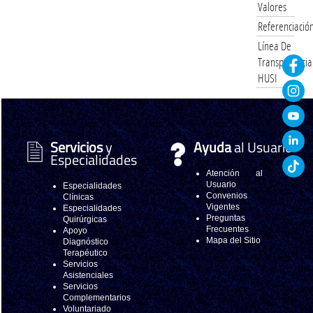
Valores
Referenciació
Línea De
Transparencia
HUSI
Servicios
y
Ayuda
al Usuario
Especialidades
Atención al
Usuario
Especialidades
Convenios
Clínicas
Vigentes
Especialidades
Preguntas
Quirúrgicas
Frecuentes
Apoyo
Mapa del Sitio
Diagnóstico
Terapéutico
Servicios
Asistenciales
Servicios
Complementarios
Voluntariado