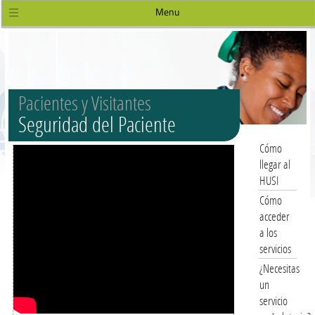
Menu
Pacientes y Visitantes
Seguridad del Paciente
Cómo
llegar al
HUSI
Cómo
acceder
a los
servicios
¿Necesitas
un
servicio