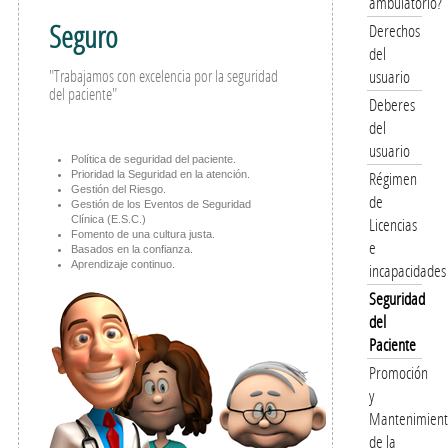
ambulatorio?
Seguro
Derechos
del
"Trabajamos con excelencia por la seguridad
usuario
del paciente"
Deberes
del
usuario
Política de seguridad del paciente.
Régimen
Prioridad la Seguridad en la atención.
Gestión del Riesgo.
de
Gestión de los Eventos de Seguridad
Clínica (E.S.C.)
Licencias
Fomento de una cultura justa.
e
Basados en la confianza.
Aprendizaje continuo.
incapacidades
Seguridad
del
Paciente
Promoción
y
Mantenimien
de la