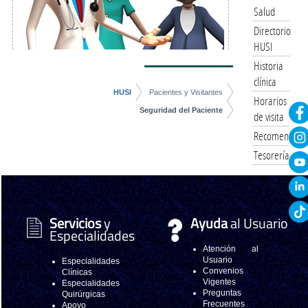
Salud
Directorio
HUSI
Historia
clínica
HUSI
Pacientes y Visitantes
Horarios
Seguridad del Paciente
de visita
Recomendacio
Tesorería
Servicios
y
Ayuda
al Usuario
Especialidades
Atención al
Usuario
Especialidades
Convenios
Clínicas
Vigentes
Especialidades
Preguntas
Quirúrgicas
Frecuentes
Apoyo