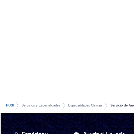
HUSI
Servicios y Especialidades
Especialidades Clínicas
Servicio de An