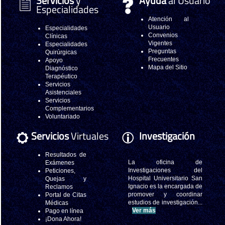
Servicios
y
Ayuda
al Usuario
Especialidades
Atención al
Usuario
Especialidades
Convenios
Clínicas
Vigentes
Especialidades
Preguntas
Quirúrgicas
Frecuentes
Apoyo
Mapa del Sitio
Diagnóstico
Terapéutico
Servicios
Asistenciales
Servicios
Complementarios
Voluntariado
Servicios
Virtuales
Investigación
Resultados de
La oficina de
Exámenes
Investigaciones del
Peticiones,
Hospital Universitario San
Quejas y
Ignacio es la encargada de
Reclamos
promover y coordinar
Portal de Citas
estudios de investigación...
Médicas
Ver más
Pago en línea
¡Dona Ahora!