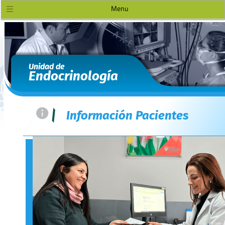
Menu
Unidad de
Endocrinología
=
|
Información Pacientes