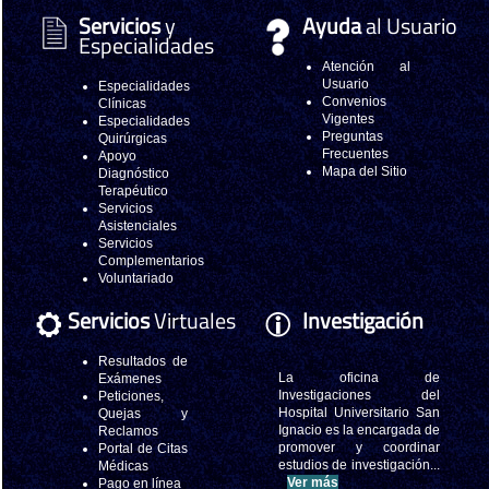
Servicios
y
Ayuda
al Usuario
Especialidades
Atención al
Usuario
Especialidades
Convenios
Clínicas
Vigentes
Especialidades
Preguntas
Quirúrgicas
Frecuentes
Apoyo
Mapa del Sitio
Diagnóstico
Terapéutico
Servicios
Asistenciales
Servicios
Complementarios
Voluntariado
Servicios
Virtuales
Investigación
Resultados de
La oficina de
Exámenes
Investigaciones del
Peticiones,
Hospital Universitario San
Quejas y
Ignacio es la encargada de
Reclamos
promover y coordinar
Portal de Citas
estudios de investigación...
Médicas
Ver más
Pago en línea