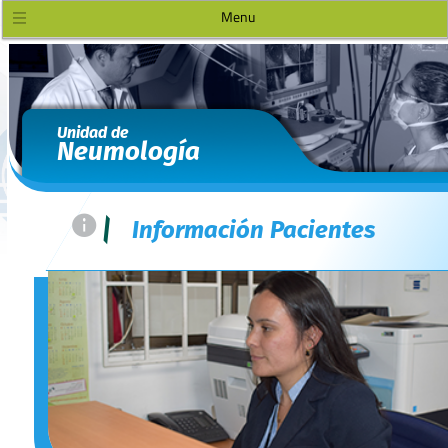
Menu
Unidad de
Neumología
=
|
Información Pacientes