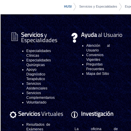
HUSI
Servicios y Especialidades
Espe
Servicios
y
Ayuda
al Usuario
Especialidades
Atención al
Usuario
Especialidades
Convenios
Clínicas
Vigentes
Especialidades
Preguntas
Quirúrgicas
Frecuentes
Apoyo
Mapa del Sitio
Diagnóstico
Terapéutico
Servicios
Asistenciales
Servicios
Complementarios
Voluntariado
Servicios
Virtuales
Investigación
Resultados de
La oficina de
Exámenes