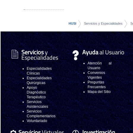
HUSI
Servicios y Especialidades
S
Servicios
y
Ayuda
al Usuario
Especialidades
Atención al
Usuario
Especialidades
Convenios
Clínicas
Vigentes
Especialidades
Preguntas
Quirúrgicas
Frecuentes
Apoyo
Mapa del Sitio
Diagnóstico
Terapéutico
Servicios
Asistenciales
Servicios
Complementarios
Voluntariado
Servicios
Virtuales
Investigación