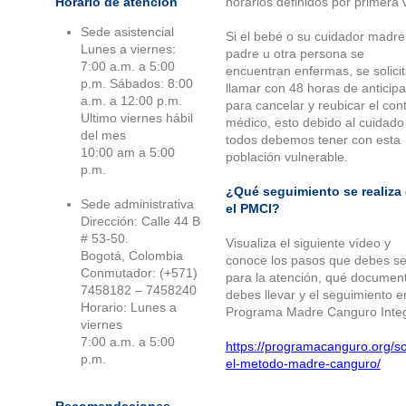
Horario de atención
horarios definidos por primera 
Sede asistencial
Si el bebé o su cuidador madre
Lunes a viernes:
padre u otra persona se
7:00 a.m. a 5:00
encuentran enfermas, se solici
p.m. Sábados: 8:00
llamar con 48 horas de anticipa
a.m. a 12:00 p.m.
para cancelar y reubicar el cont
Ultimo viernes hábil
médico, esto debido al cuidado
del mes
todos debemos tener con esta
10:00 am a 5:00
población vulnerable.
p.m.
¿Qué seguimiento se realiza
Sede administrativa
el PMCI?
Dirección: Calle 44 B
# 53-50.
Visualiza el siguiente vídeo y
Bogotá, Colombia
conoce los pasos que debes se
Conmutador: (+571)
para la atención, qué documen
7458182 – 7458240
debes llevar y el seguimiento e
Horario: Lunes a
Programa Madre Canguro Integ
viernes
7:00 a.m. a 5:00
https://programacanguro.org/s
p.m.
el-metodo-madre-canguro/
Recomendaciones