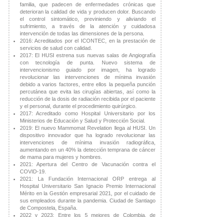
familia, que padecen de enfermedades crónicas que
deterioran la calidad de vida y producen dolor. Buscando
el control sintomático, previniendo y aliviando el
sufrimiento, a través de la atención y cuidadosa
intervención de todas las dimensiones de la persona.
2016: Acreditados por el ICONTEC, en la prestación de
servicios de salud con calidad.
2017: El HUSI estrena sus nuevas salas de Angiografía
con tecnología de punta. Nuevo sistema de
intervencionismo guiado por imagen, ha logrado
revolucionar las intervenciones de mínima invasión
debido a varios factores, entre ellos la pequeña punción
percutánea que evita las cirugías abiertas, así como la
reducción de la dosis de radiación recibida por el paciente
y el personal, durante el procedimiento quirúrgico.
2017: Acreditado como Hospital Universitario por los
Ministerios de Educación y Salud y Protección Social.
2019: El nuevo Mammomat Revelation llega al HUSI. Un
dispositivo innovador que ha logrado revolucionar las
intervenciones de mínima invasión radiográfica,
aumentando en un 40% la detección temprana de cáncer
de mama para mujeres y hombres.
2021: Apertura del Centro de Vacunación contra el
COVID-19.
2021: La Fundación Internacional ORP entrega al
Hospital Universitario San Ignacio Premio Internacional
Mérito en la Gestión empresarial 2021, por el cuidado de
sus empleados durante la pandemia. Ciudad de Santiago
de Compostela, España.
2022 y 2023: Entre los 5 mejores de Colombia, de