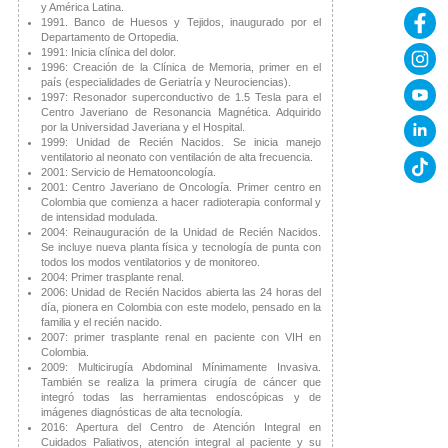
y América Latina.
1991. Banco de Huesos y Tejidos, inaugurado por el
Departamento de Ortopedia.
1991: Inicia clínica del dolor.
1996: Creación de la Clínica de Memoria, primer en el
país (especialidades de Geriatría y Neurociencias).
1997: Resonador superconductivo de 1.5 Tesla para el
Centro Javeriano de Resonancia Magnética. Adquirido
por la Universidad Javeriana y el Hospital.
1999: Unidad de Recién Nacidos. Se inicia manejo
ventilatorio al neonato con ventilación de alta frecuencia.
2001: Servicio de Hematooncología.
2001: Centro Javeriano de Oncología. Primer centro en
Colombia que comienza a hacer radioterapia conformal y
de intensidad modulada.
2004: Reinauguración de la Unidad de Recién Nacidos.
Se incluye nueva planta física y tecnología de punta con
todos los modos ventilatorios y de monitoreo.
2004: Primer trasplante renal.
2006: Unidad de Recién Nacidos abierta las 24 horas del
día, pionera en Colombia con este modelo, pensado en la
familia y el recién nacido.
2007: primer trasplante renal en paciente con VIH en
Colombia.
2009: Multicirugía Abdominal Mínimamente Invasiva.
También se realiza la primera cirugía de cáncer que
integró todas las herramientas endoscópicas y de
imágenes diagnósticas de alta tecnología.
2016: Apertura del Centro de Atención Integral en
Cuidados Paliativos, atención integral al paciente y su