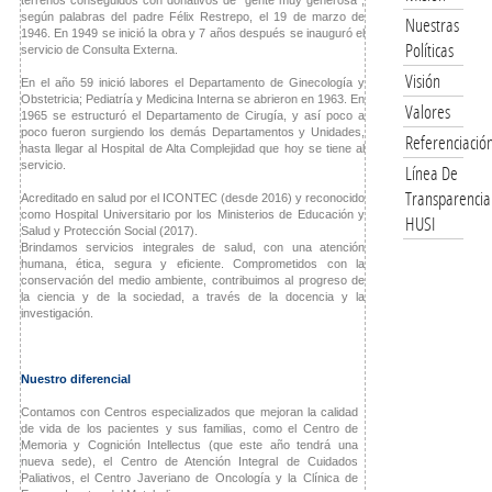
terrenos conseguidos con donativos de "gente muy generosa",
según palabras del padre Félix Restrepo, el 19 de marzo de
Nuestras
1946. En 1949 se inició la obra y 7 años después se inauguró el
Políticas
servicio de Consulta Externa.
Visión
En el año 59 inició labores el Departamento de Ginecología y
Obstetricia; Pediatría y Medicina Interna se abrieron en 1963. En
Valores
1965 se estructuró el Departamento de Cirugía, y así poco a
poco fueron surgiendo los demás Departamentos y Unidades,
Referenciació
hasta llegar al Hospital de Alta Complejidad que hoy se tiene al
servicio.
Línea De
Transparencia
Acreditado en salud por el ICONTEC (desde 2016) y reconocido
como Hospital Universitario por los Ministerios de Educación y
HUSI
Salud y Protección Social (2017).
Brindamos servicios integrales de salud, con una atención
humana, ética, segura y eficiente. Comprometidos con la
conservación del medio ambiente, contribuimos al progreso de
la ciencia y de la sociedad, a través de la docencia y la
investigación.
Nuestro diferencial
Contamos con Centros especializados que mejoran la calidad
de vida de los pacientes y sus familias, como el Centro de
Memoria y Cognición Intellectus (que este año tendrá una
nueva sede), el Centro de Atención Integral de Cuidados
Paliativos, el Centro Javeriano de Oncología y la Clínica de