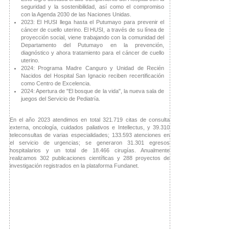
seguridad y la sostenibilidad, así como el compromiso
con la Agenda 2030 de las Naciones Unidas.
2023: El HUSI llega hasta el Putumayo para prevenir el
cáncer de cuello uterino. El HUSI, a través de su línea de
proyección social, viene trabajando con la comunidad del
Departamento del Putumayo en la prevención,
diagnóstico y ahora tratamiento para el cáncer de cuello
uterino.
2024: Programa Madre Canguro y Unidad de Recién
Nacidos del Hospital San Ignacio reciben recertificación
como Centro de Excelencia.
2024: Apertura de "El bosque de la vida", la nueva sala de
juegos del Servicio de Pediatría.
En el año 2023 atendimos en total 321.719 citas de consulta
externa, oncología, cuidados paliativos e Intellectus, y 39.310
teleconsultas de varias especialidades; 133.593 atenciones en
el servicio de urgencias; se generaron 31.301 egresos
hospitalarios y un total de 18.466 cirugías. Anualmente
realizamos 302 publicaciones científicas y 288 proyectos de
investigación registrados en la plataforma Fundanet.