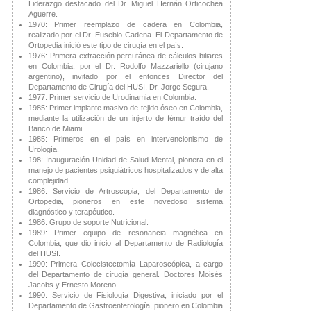
Liderazgo destacado del Dr. Miguel Hernán Orticochea
Aguerre.
1970: Primer reemplazo de cadera en Colombia,
realizado por el Dr. Eusebio Cadena. El Departamento de
Ortopedia inició este tipo de cirugía en el país.
1976: Primera extracción percutánea de cálculos biliares
en Colombia, por el Dr. Rodolfo Mazzariello (cirujano
argentino), invitado por el entonces Director del
Departamento de Cirugía del HUSI, Dr. Jorge Segura.
1977: Primer servicio de Urodinamia en Colombia.
1985: Primer implante masivo de tejido óseo en Colombia,
mediante la utilización de un injerto de fémur traído del
Banco de Miami.
1985: Primeros en el país en intervencionismo de
Urología.
198: Inauguración Unidad de Salud Mental, pionera en el
manejo de pacientes psiquiátricos hospitalizados y de alta
complejidad.
1986: Servicio de Artroscopia, del Departamento de
Ortopedia, pioneros en este novedoso sistema
diagnóstico y terapéutico.
1986: Grupo de soporte Nutricional.
1989: Primer equipo de resonancia magnética en
Colombia, que dio inicio al Departamento de Radiología
del HUSI.
1990: Primera Colecistectomía Laparoscópica, a cargo
del Departamento de cirugía general. Doctores Moisés
Jacobs y Ernesto Moreno.
1990: Servicio de Fisiología Digestiva, iniciado por el
Departamento de Gastroenterología, pionero en Colombia