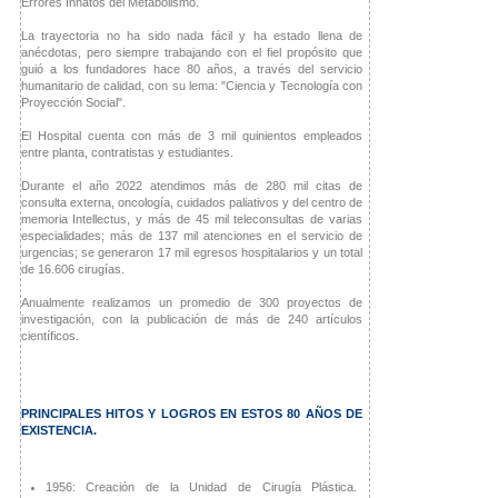
Errores Innatos del Metabolismo.
La trayectoria no ha sido nada fácil y ha estado llena de
anécdotas, pero siempre trabajando con el fiel propósito que
guió a los fundadores hace 80 años, a través del servicio
humanitario de calidad, con su lema: "Ciencia y Tecnología con
Proyección Social".
El Hospital cuenta con más de 3 mil quinientos empleados
entre planta, contratistas y estudiantes.
Durante el año 2022 atendimos más de 280 mil citas de
consulta externa, oncología, cuidados paliativos y del centro de
memoria Intellectus, y más de 45 mil teleconsultas de varias
especialidades; más de 137 mil atenciones en el servicio de
urgencias; se generaron 17 mil egresos hospitalarios y un total
de 16.606 cirugías.
Anualmente realizamos un promedio de 300 proyectos de
investigación, con la publicación de más de 240 artículos
científicos.
PRINCIPALES HITOS Y LOGROS EN ESTOS 80 AÑOS DE
EXISTENCIA.
1956: Creación de la Unidad de Cirugía Plástica.