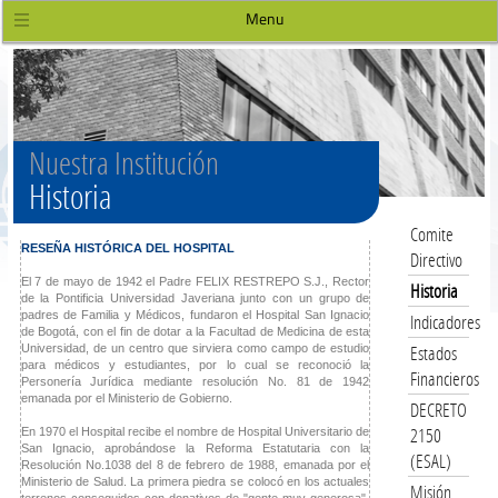
Menu
Nuestra Institución
Historia
Comite
RESEÑA HISTÓRICA DEL HOSPITAL
Directivo
El 7 de mayo de 1942 el Padre FELIX RESTREPO S.J., Rector
Historia
de la Pontificia Universidad Javeriana junto con un grupo de
padres de Familia y Médicos, fundaron el Hospital San Ignacio
Indicadores
de Bogotá, con el fin de dotar a la Facultad de Medicina de esta
Estados
Universidad, de un centro que sirviera como campo de estudio
para médicos y estudiantes, por lo cual se reconoció la
Financieros
Personería Jurídica mediante resolución No. 81 de 1942
emanada por el Ministerio de Gobierno.
DECRETO
2150
En 1970 el Hospital recibe el nombre de Hospital Universitario de
San Ignacio, aprobándose la Reforma Estatutaria con la
(ESAL)
Resolución No.1038 del 8 de febrero de 1988, emanada por el
Ministerio de Salud. La primera piedra se colocó en los actuales
Misión