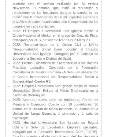
acuerdo con el ranking realizado por la revista
Newsweek. El estudio, que midió la reputación y
rendimiento de los hospitales durante la pandemia, se
realizó con la colaboración de 80 mil expertos médicos y
el análisis de datos relacionados con la experiencia de los
usuarios en cada institución.
2022: El Hospital Universitario San Ignacio recibe la
Orden Nacional al Mérito, en el grado de Cruz de Plata,
entregado por el Ex presidente Iván Duque Marqués.
2022: Reconocimiento de la Orden Civil al Mérito
"Responsabilidad Social Dona Bogotá" al Hospital
Universitario San Ignacio. Otorgado por El Consejo de
Bogotá y la Secretaria Distrital de Salud.
2022: Premio Colombiano de Sostenibilidad a las Buenas
Prácticas Laborales. Concedido por la Federación
Colombiana de Gestión Humana -ACRIP-, en alianza con
el Centro Internacional de Responsabilidad Social &
Sostenibilidad -Centro RS. ​
2022: Hospital Universitario San Ignacio recibe el Premio
Universidad Simón Bolívar al Mérito Empresarial en la
ciudad de Barranquilla.
2023: Apertura nueva sede de Intellectus, Centro de
Memoria y Cognición. Cuenta con 19 consultorios, 30
camas en la Unidad de Media Instancia, 19 camas en la
Unidad de Larga Estancia, 1 gimnasio y 1 sala de
fisioterapia.
2023: Hospital Universitario San Ignacio de Bogotá
obtiene el Sello 5Z Excellence: Empresa saludable,
otorgado por la Fundación Internacional ORP (FIORP).
Este logro destaca el alto cumplimiento del Hospital con la