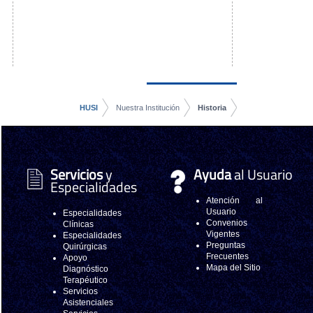
HUSI
Nuestra Institución
Historia
Servicios
y
Ayuda
al Usuario
Especialidades
Atención al
Usuario
Especialidades
Convenios
Clínicas
Vigentes
Especialidades
Preguntas
Quirúrgicas
Frecuentes
Apoyo
Mapa del Sitio
Diagnóstico
Terapéutico
Servicios
Asistenciales