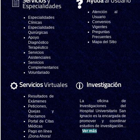
Servicios
y
Ayuda
al Usuario
Especialidades
Atención al
Usuario
Especialidades
Convenios
Clínicas
Vigentes
Especialidades
Preguntas
Quirúrgicas
Frecuentes
Apoyo
Mapa del Sitio
Diagnóstico
Terapéutico
Servicios
Asistenciales
Servicios
Complementarios
Voluntariado
Servicios
Virtuales
Investigación
Resultados de
La oficina de
Exámenes
Investigaciones del
Peticiones,
Hospital Universitario San
Quejas y
Ignacio es la encargada de
Reclamos
promover y coordinar
Portal de Citas
estudios de investigación...
Médicas
Ver más
Pago en línea
¡Dona Ahora!