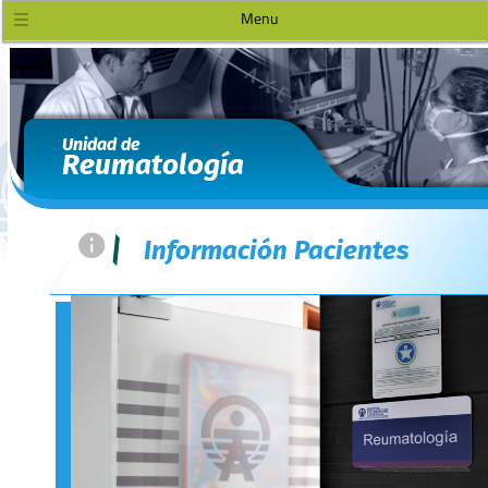
Menu
Unidad de
Reumatología
=
|
Información Pacientes