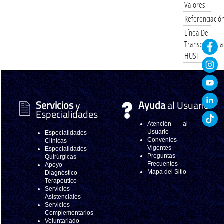
Valores
Referenciació
Línea De
Transparencia
HUSI
Servicios
y
Ayuda
al Usuario
Especialidades
Atención al
Usuario
Especialidades
Convenios
Clínicas
Vigentes
Especialidades
Preguntas
Quirúrgicas
Frecuentes
Apoyo
Mapa del Sitio
Diagnóstico
Terapéutico
Servicios
Asistenciales
Servicios
Complementarios
Voluntariado