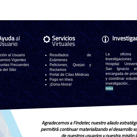
Ayuda
al
Servicios
Investiga
Usuario
Virtuales
La oficina
ción al Usuario
Resultados de
Investigacione
enios Vigentes
Exámenes
Hospital Universi
untas Frecuentes
Peticiones, Quejas y
San Ignacio e
 del Sitio
Reclamos
encargada de pro
Portal de Citas Médicas
y coordinar estudi
Pago en línea
investigación..
¡Dona Ahora!
más
Agradecemos a Findeter, nuestro aliado estratégi
permitirá continuar materializando el desarrollo 
de nuestros usuarios y nuestra misión in