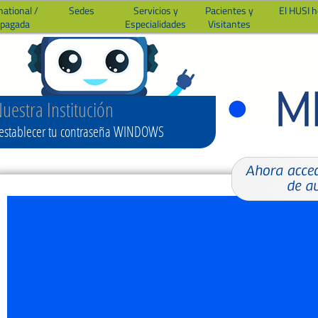
national /
Sedes
Servicios y
Pacientes y
El HUSI 
epagada
Especialidades
Visitantes
uestra Institución
establecer tu contraseña WINDOWS