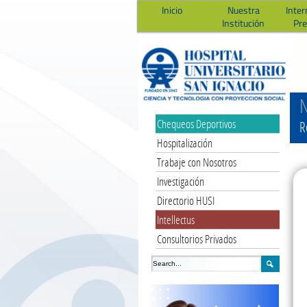
Inicio
Nuestra
Inter
Institución
Pr
N
Chequeos Deportivos
R
Hospitalización
Trabaje con Nosotros
Investigación
Directorio HUSI
Intellectus
Consultorios Privados