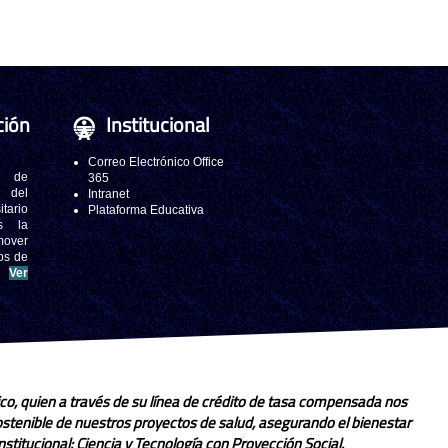
ción
Institucional
Correo Electrónico Office
 de
365
s del
Intranet
tario
Plataforma Educativa
s la
mover
os de
.
Ver
co, quien a través de su línea de crédito de tasa compensada nos
sostenible de nuestros proyectos de salud, asegurando el bienestar
stitucional: Ciencia y Tecnología con Proyección Social.