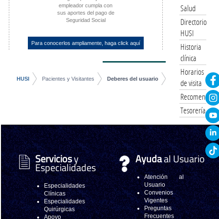
empleador cumpla con
Salud
sus aportes del pago de
Directorio
Seguridad Social
HUSI
Para conocerlos ampliamente, haga click aquí
Historia
clínica
Horarios
HUSI
Pacientes y Visitantes
Deberes del usuario
de visita
Recomendacio
Tesorería
Servicios
y
Ayuda
al Usuario
Especialidades
Atención al
Usuario
Especialidades
Convenios
Clínicas
Vigentes
Especialidades
Preguntas
Quirúrgicas
Frecuentes
Apoyo