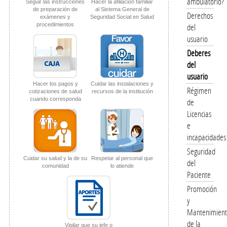
ambulatorio?
Seguir las instrucciones
Hacer la afiliación familiar
de preparación de
al Sistema General de
Derechos
exámenes y
Seguridad Social en Salud
procedimientos
del
usuario
Deberes
del
usuario
Hacer los pagos y
Cuidar las instalaciones y
Régimen
cotizaciones de salud
recursos de la institución
cuando corresponda
de
Licencias
e
incapacidades
Seguridad
Cuidar su salud y la de su
Respetar al personal que
del
comunidad
lo atiende
Paciente
Promoción
y
Mantenimien
de la
Vigilar que su jefe o