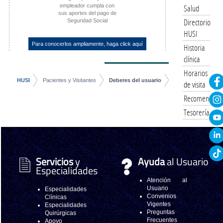
empleador cumpla con
Salud
sus aportes del pago de
Directorio
Seguridad Social
HUSI
Para conocerlos ampliamente, haga click aquí
Historia
clínica
Horarios
HUSI
Pacientes y Visitantes
Deberes del usuario
de visita
Recomendacio
Tesorería
Servicios
y
Ayuda
al Usuario
Especialidades
Atención al
Usuario
Especialidades
Convenios
Clínicas
Vigentes
Especialidades
Preguntas
Quirúrgicas
Frecuentes
Apoyo