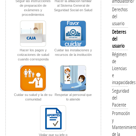
ambulatorio?
Seguir las instrucciones
Hacer la afiliación familiar
de preparación de
al Sistema General de
Derechos
exámenes y
Seguridad Social en Salud
procedimientos
del
usuario
Deberes
del
usuario
Hacer los pagos y
Cuidar las instalaciones y
Régimen
cotizaciones de salud
recursos de la institución
cuando corresponda
de
Licencias
e
incapacidades
Seguridad
Cuidar su salud y la de su
Respetar al personal que
del
comunidad
lo atiende
Paciente
Promoción
y
Mantenimien
de la
Vigilar que su jefe o