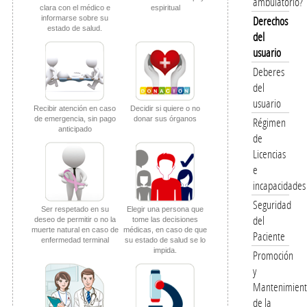
ambulatorio?
clara con el médico e
espiritual
Derechos
informarse sobre su
estado de salud.
del
usuario
Deberes
del
usuario
Recibir atención en caso
Decidir si quiere o no
de emergencia, sin pago
donar sus órganos
Régimen
anticipado
de
Licencias
e
incapacidades
Seguridad
Ser respetado en su
Elegir una persona que
del
deseo de permitir o no la
tome las decisiones
muerte natural en caso de
médicas, en caso de que
Paciente
enfermedad terminal
su estado de salud se lo
impida.
Promoción
y
Mantenimien
de la