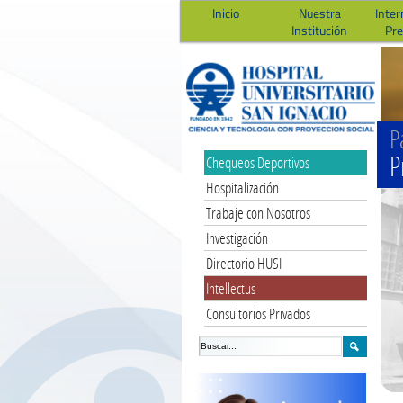
Inicio
Nuestra
Inter
Institución
Pr
P
P
Chequeos Deportivos
Hospitalización
Trabaje con Nosotros
Investigación
Directorio HUSI
Intellectus
Consultorios Privados