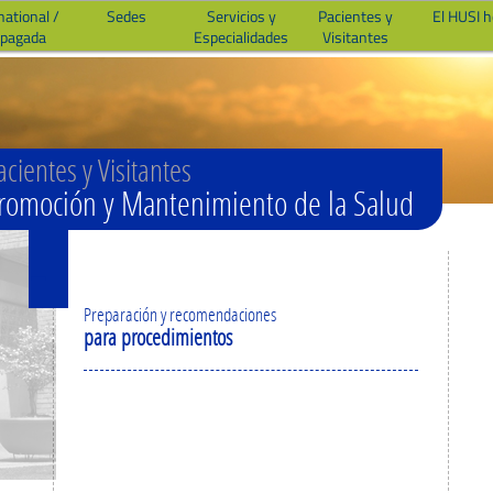
national /
Sedes
Servicios y
Pacientes y
El HUSI 
epagada
Especialidades
Visitantes
acientes y Visitantes
romoción y Mantenimiento de la Salud
Preparación y recomendaciones
para procedimientos