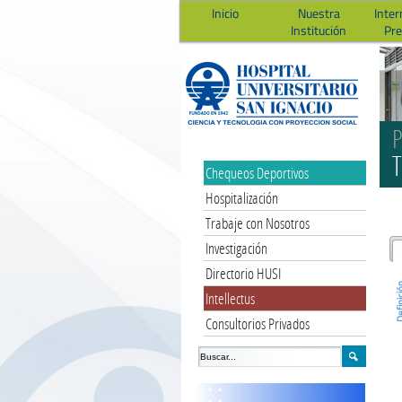
Inicio
Nuestra
Inter
Institución
Pr
P
T
Chequeos Deportivos
Hospitalización
Trabaje con Nosotros
Investigación
Directorio HUSI
Defini
Intellectus
Consultorios Privados