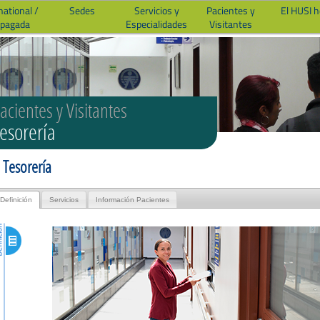
national /
Sedes
Servicios y
Pacientes y
El HUSI 
epagada
Especialidades
Visitantes
acientes y Visitantes
esorería
Tesorería
Definición
Servicios
Información Pacientes
ción