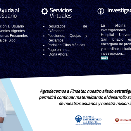
Ayuda
al
Servicios
Investiga
Usuario
Virtuales
La oficina
ción al Usuario
Resultados de
Investigacione
enios Vigentes
Exámenes
Hospital Universi
untas Frecuentes
Peticiones, Quejas y
San Ignacio e
 del Sitio
Reclamos
encargada de pro
Portal de Citas Médicas
y coordinar estudi
Pago en línea
investigación..
¡Dona Ahora!
más
Agradecemos a Findeter, nuestro aliado estratégi
permitirá continuar materializando el desarrollo 
de nuestros usuarios y nuestra misión in