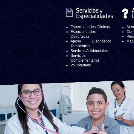
Servicios
y
Especialidades
Especialidades Clínicas
Aten
Especialidades
Conv
Quirúrgicas
Preg
Apoyo Diagnóstico
Mapa
Terapéutico
Servicios Asistenciales
Servicios
Complementarios
Voluntariado