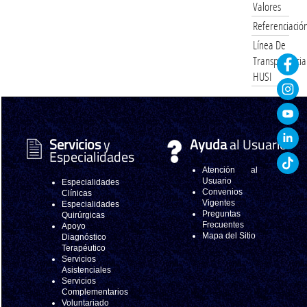
Valores
Referenciació
Línea De
Transparencia
HUSI
Servicios
y
Ayuda
al Usuario
Especialidades
Atención al
Usuario
Especialidades
Convenios
Clínicas
Vigentes
Especialidades
Preguntas
Quirúrgicas
Frecuentes
Apoyo
Mapa del Sitio
Diagnóstico
Terapéutico
Servicios
Asistenciales
Servicios
Complementarios
Voluntariado