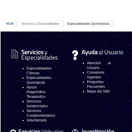
HUSI
Servicios y Especialidades
Especialidades Quirúrgicas
Servicios
y
Ayuda
al Usuario
Especialidades
Atención al
Usuario
Especialidades
Convenios
Clínicas
Vigentes
Especialidades
Preguntas
Quirúrgicas
Frecuentes
Apoyo
Mapa del Sitio
Diagnóstico
Terapéutico
Servicios
Asistenciales
Servicios
Complementarios
Voluntariado
Servicios
Virtuales
Investigación