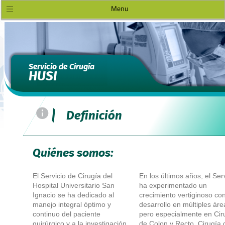
Menu
Servicio de Cirugía
HUSI
=
|
Definición
Quiénes somos:
El Servicio de Cirugía del
En los últimos años, el Ser
Hospital Universitario San
ha experimentado un
Ignacio se ha dedicado al
crecimiento vertiginoso co
manejo integral óptimo y
desarrollo en múltiples áre
continuo del paciente
pero especialmente en Cir
quirúrgico y a la investigación
de Colon y Recto, Cirugía 