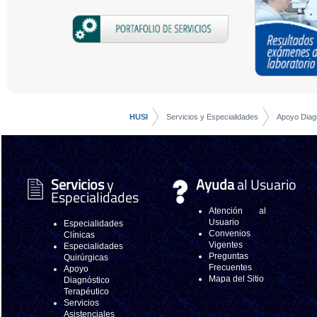
HUSI
Servicios y Especialidades
Apoyo Diagn
Servicios
y
Ayuda
al Usuario
Especialidades
Atención al
Usuario
Especialidades
Convenios
Clínicas
Vigentes
Especialidades
Preguntas
Quirúrgicas
Frecuentes
Apoyo
Mapa del Sitio
Diagnóstico
Terapéutico
Servicios
Asistenciales