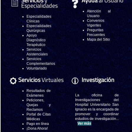
Servicios
y
Ayuda
al Usuario
Especialidades
Atención al
Usuario
Especialidades
Convenios
Clínicas
Vigentes
Especialidades
Preguntas
Quirúrgicas
Frecuentes
Apoyo
Mapa del Sitio
Diagnóstico
Terapéutico
Servicios
Asistenciales
Servicios
Complementarios
Voluntariado
Servicios
Virtuales
Investigación
Resultados de
La oficina de
Exámenes
Investigaciones del
Peticiones,
Hospital Universitario San
Quejas y
Ignacio es la encargada de
Reclamos
promover y coordinar
Portal de Citas
estudios de investigación...
Médicas
Ver más
Pago en línea
¡Dona Ahora!