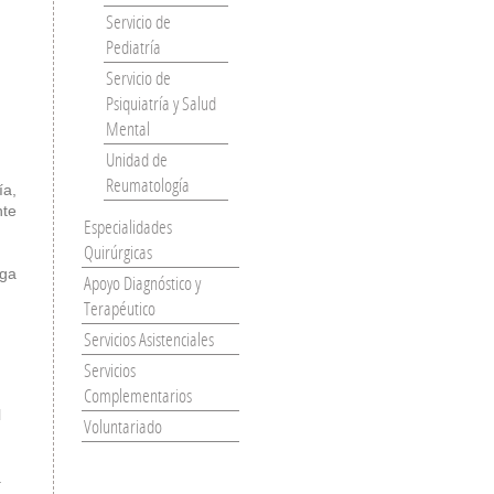
Servicio de
Pediatría
Servicio de
Psiquiatría y Salud
Mental
Unidad de
Reumatología
ía,
nte
Especialidades
Quirúrgicas
nga
Apoyo Diagnóstico y
Terapéutico
n
Servicios Asistenciales
Servicios
Complementarios
l
Voluntariado
a