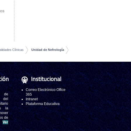
nos
alidades Clínicas
Unidad de Nefrología
ción
Institucional
Correo Electrónico Office
 de
365
s del
Intranet
tario
Plataforma Educativa
s la
mover
os de
.
Ver