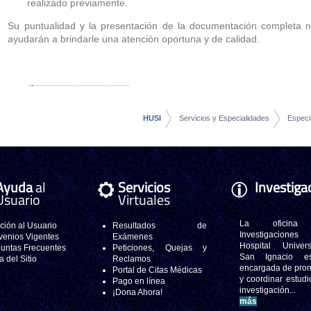
realizado previamente.
Su puntualidad y la presentación de la documentación completa 
ayudarán a brindarle una atención oportuna y de calidad.
HUSI
Servicios y Especialidades
Especi
Ayuda
al
Servicios
Investiga
Usuario
Virtuales
La oficina
ción al Usuario
Resultados de
Investigacione
enios Vigentes
Exámenes
Hospital Universi
untas Frecuentes
Peticiones, Quejas y
San Ignacio e
 del Sitio
Reclamos
encargada de pro
Portal de Citas Médicas
y coordinar estudi
Pago en línea
investigación..
¡Dona Ahora!
más