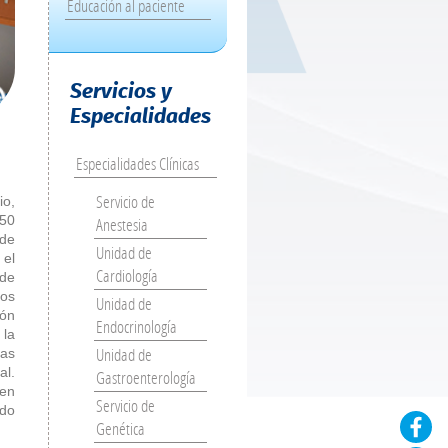
Educación al paciente
Servicios y
Especialidades
Especialidades Clínicas
Servicio de
io,
 50
Anestesia
 de
Unidad de
 el
Cardiología
 de
cos
Unidad de
ión
Endocrinología
 la
Unidad de
das
al.
Gastroenterología
 en
Servicio de
ndo
Genética