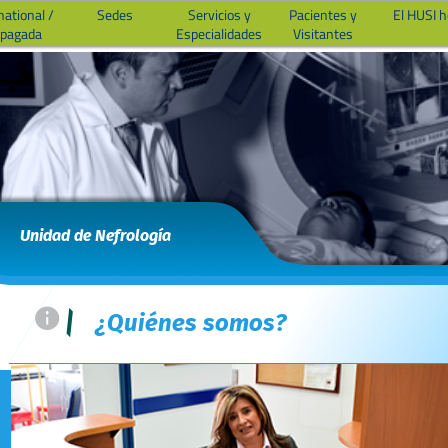
national /
Sedes
Servicios y
Pacientes y
El HUSI 
epagada
Especialidades
Visitantes
Unidad de Nefrología
=
|
¿Quiénes somos?