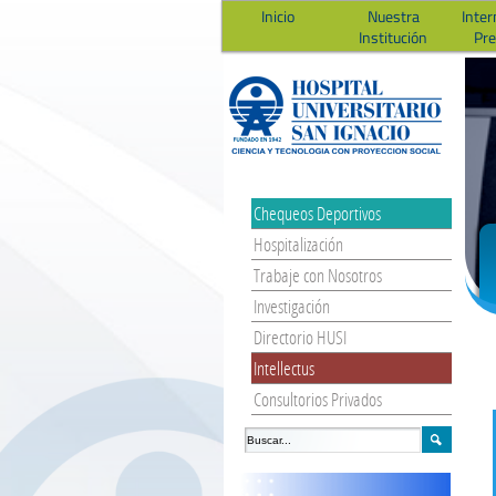
Inicio
Nuestra
Inter
Institución
Pr
Chequeos Deportivos
Hospitalización
Trabaje con Nosotros
Investigación
Directorio HUSI
Intellectus
Consultorios Privados