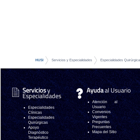
HUSI
Servicios y Especialidades
Especialidades Quirúrgic
Servicios
y
Ayuda
al Usuario
Especialidades
Atención al
Usuario
Especialidades
Convenios
Clínicas
Vigentes
Especialidades
Preguntas
Quirúrgicas
Frecuentes
Apoyo
Mapa del Sitio
Diagnóstico
Terapéutico