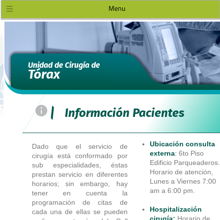
Menu
Unidad de Cirugía de
Tórax
=
|
Información Pacientes
Ubicación consulta
Dado que el servicio de
externa
:
6to Piso
cirugía está conformado por
Edificio Parqueaderos.
sub especialidades, éstas
Horario de atención,
prestan servicio en diferentes
Lunes a Viernes 7:00
horarios; sin embargo, hay
am a 6:00 pm.
tener en cuenta la
programación de citas de
Hospitalización
cada una de ellas se pueden
cirugía:
Horario de