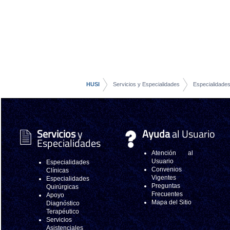
HUSI
Servicios y Especialidades
Especialidades
Servicios
y
Ayuda
al Usuario
Especialidades
Atención al
Usuario
Especialidades
Convenios
Clínicas
Vigentes
Especialidades
Preguntas
Quirúrgicas
Frecuentes
Apoyo
Mapa del Sitio
Diagnóstico
Terapéutico
Servicios
Asistenciales