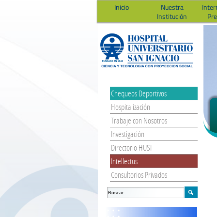
Inicio
Nuestra
Inter
Institución
Pr
Chequeos Deportivos
Hospitalización
Trabaje con Nosotros
Investigación
Directorio HUSI
Intellectus
Consultorios Privados