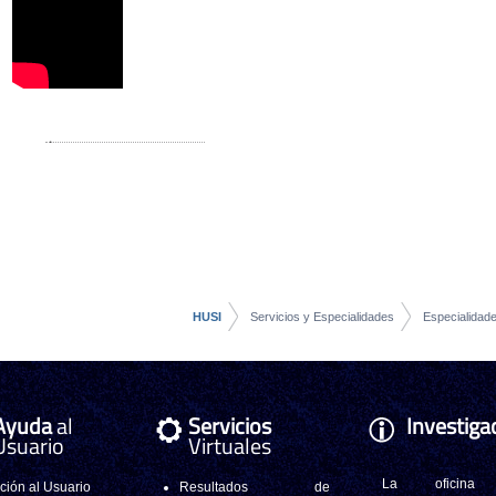
HUSI
Servicios y Especialidades
Especialidad
Ayuda
al
Servicios
Investiga
Usuario
Virtuales
La oficina
ción al Usuario
Resultados de