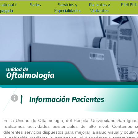
national /
Sedes
Servicios y
Pacientes y
El HUSI 
epagada
Especialidades
Visitantes
Unidad de
Oftalmología
=
|
Información Pacientes
En la Unidad de Oftalmología, del Hospital Universitario San Ignac
realizamos actividades asistenciales de alto nivel. Contamos c
diferentes servicios dispuestos para mejorar la salud visual y ocular
la población mediante la prevención, el diagnóstico y tratamiento