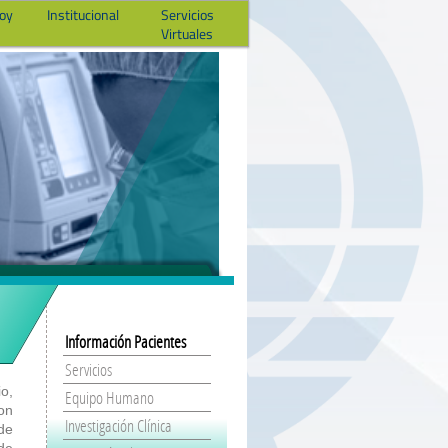
hoy
Institucional
Servicios
Virtuales
Información Pacientes
Servicios
io,
Equipo Humano
on
Investigación Clínica
 de
 de