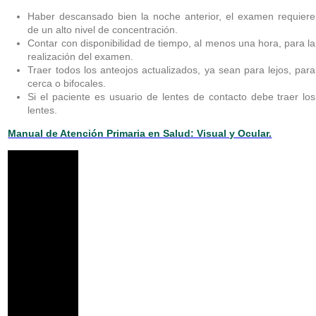
Haber descansado bien la noche anterior, el examen requiere
de un alto nivel de concentración.
Contar con disponibilidad de tiempo, al menos una hora, para la
realización del examen.
Traer todos los anteojos actualizados, ya sean para lejos, para
cerca o bifocales.
Si el paciente es usuario de lentes de contacto debe traer los
lentes.
Manual de Atención Primaria en Salud: Visual y Ocular.