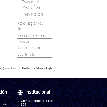
Trasplante de
Médula Ósea
Trasplante Renal
Apoyo Diagnóstico y
Terapéutico
Servicios Asistenciales
Servicios
Complementarios
Voluntariado
es Quirúrgicas
Unidad de Oftalmología
ción
Institucional
Correo Electrónico Office
 de
365