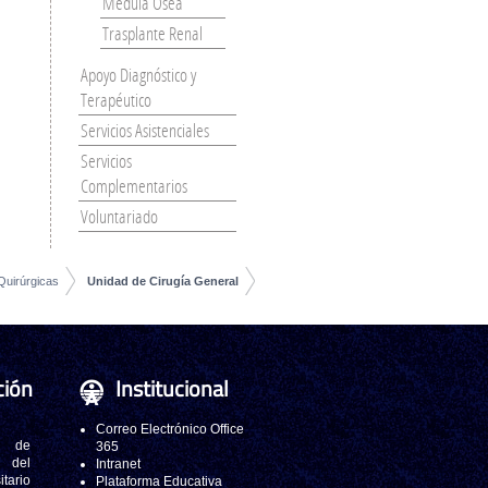
Médula Ósea
Trasplante Renal
Apoyo Diagnóstico y
Terapéutico
Servicios Asistenciales
Servicios
Complementarios
Voluntariado
Quirúrgicas
Unidad de Cirugía General
ción
Institucional
Correo Electrónico Office
 de
365
s del
Intranet
tario
Plataforma Educativa