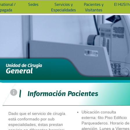
national /
Sedes
Servicios y
Pacientes y
El HUSI 
epagada
Especialidades
Visitantes
Unidad de Cirugía
General
=
|
Información Pacientes
Ubicación consulta
Dado que el servicio de cirugía
externa: 6to Piso Edificio
está conformado por sub
Parqueaderos. Horario de
especialidades, éstas prestan
atención, Lunes a Viernes
servicio en diferentes horarios;