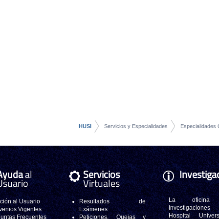
HUSI
Servicios y Especialidades
Especialidades 
Ayuda
al
Servicios
Investiga
Usuario
Virtuales
La oficina
ción al Usuario
Resultados de
Investigacione
enios Vigentes
Exámenes
Hospital Universi
untas Frecuentes
Peticiones, Quejas y