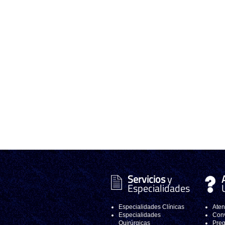
Servicios
y
Especialidades
Especialidades Clínicas
Aten
Especialidades
Conv
Quirúrgicas
Preg