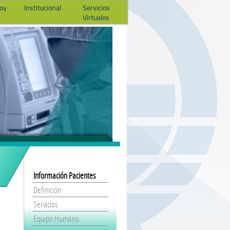
hoy
Institucional
Servicios
Virtuales
Información Pacientes
Definición
Servicios
Equipo Humano