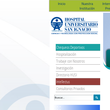
Inicio
Nuestra
Inter
Institución
Pr
Chequeos Deportivos
Hospitalización
Trabaje con Nosotros
Investigación
Directorio HUSI
Intellectus
Consultorios Privados